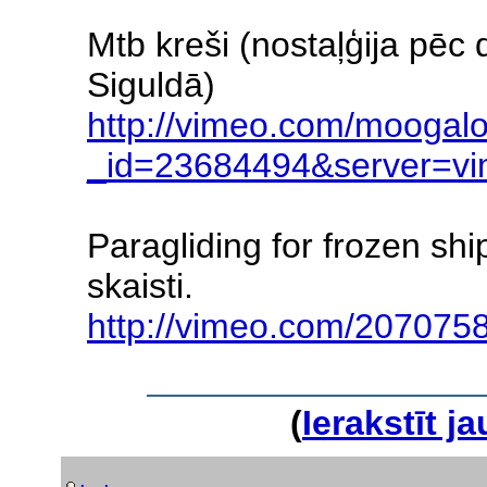
Mtb kreši (nostaļģija pēc 
Siguldā)
http://vimeo.com/moogalo
_id=23684494&server=vi
Paragliding for frozen ship
skaisti.
http://vimeo.com/207075
(
Ierakstīt 