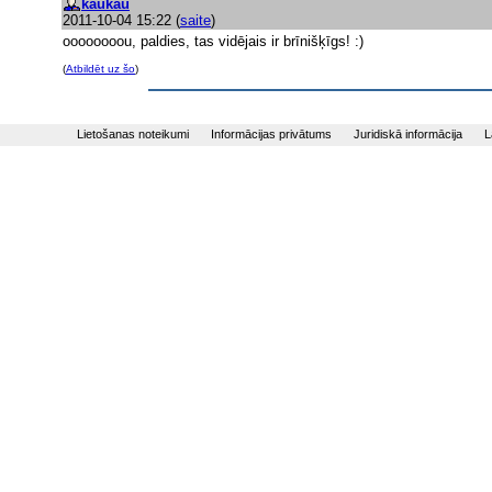
kaukau
2011-10-04 15:22
(
saite
)
oooooooou, paldies, tas vidējais ir brīnišķīgs! :)
(
Atbildēt uz šo
)
Lietošanas noteikumi
Informācijas privātums
Juridiskā informācija
L