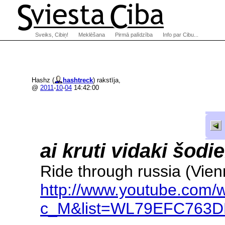
Sveiks, Cibiņ!
Meklēšana
Pirmā palīdzība
Info par Cibu...
Hashz (
hashtreck
) rakstīja,
@
2011
-
10
-
04
14:42:00
ai kruti vidaki šodi
Ride through russia (Vi
http://www.youtube.com/
c_M&list=WL79EFC763D