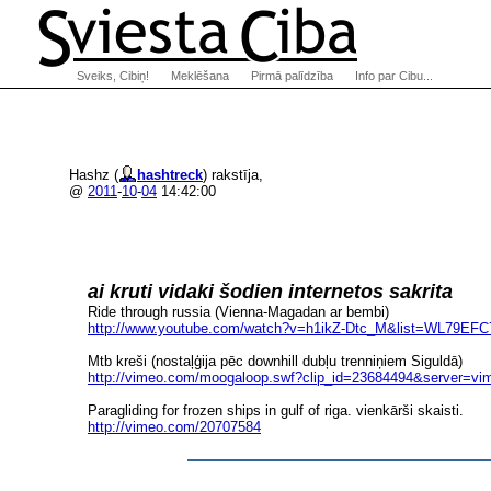
Sveiks, Cibiņ!
Meklēšana
Pirmā palīdzība
Info par Cibu...
Hashz (
hashtreck
) rakstīja,
@
2011
-
10
-
04
14:42:00
ai kruti vidaki šodien internetos sakrita
Ride through russia (Vienna-Magadan ar bembi)
http://www.youtube.com/watch?v=h1ikZ-Dt
c_M&list=WL79EFC
Mtb kreši (nostaļģija pēc downhill dubļu trenniņiem Siguldā)
http://vimeo.com/moogaloop.swf?clip
_id=23684494&server=vim
Paragliding for frozen ships in gulf of riga. vienkārši skaisti.
http://vimeo.com/20707584