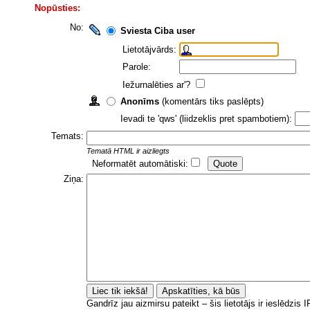
Nopūsties:
No:
Sviesta Ciba user
Lietotājvārds:
Parole:
Iežurnalēties ar'?
Anonīms
(komentārs tiks paslēpts)
Ievadi te 'qws' (liidzeklis pret spambotiem):
Temats:
Tematā HTML ir aizliegts
Neformatēt automātiski:
Ziņa:
Gandrīz jau aizmirsu pateikt – šis lietotājs ir ieslēdzis