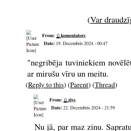
(
Var draudzīg
From:
komentators
Date:
19. Decembris 2024 - 00:47
"negribēja tuviniekiem novēlē
ar mirušu vīru un meitu.
(
Reply to this
) (
Parent
) (
Thread
)
From:
zivs
Date:
22. Decembris 2024 - 21:59
Nu jā, par maz zinu. Sapratu,