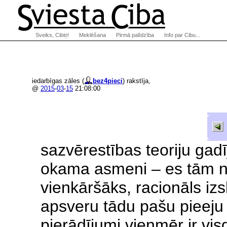
Sveiks, Cibiņ!
Meklēšana
Pirmā palīdzība
Info par Cibu...
iedarbīgas zāles (
bez4pieci
) rakstīja,
@
2015
-
03
-
15
21:08:00
sazvērestības teoriju ga
okama asmeni – es tām ne
vienkāršāks, racionāls iz
apsveru tādu pašu pieeju
pierādījumi vienmēr ir vi