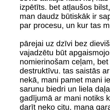
izpētīts. bet atļaušos bilst
man daudz būtiskāk ir sap
par procesu, un kur tas m
pārejai uz dzīvi bez dievi
vajadzētu būt apgaismoj
nomierinošam ceļam, bet e
destruktīvu. tas saistās ar
nekā, mani pamet mani i
sarunu biedri un liela daļ
gadījumā ar mani notiks 
darīt neko citu, mana gar