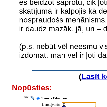
es beidzot saprotu, cik ļo
skatījumā ir kalpojis kā d
nospraudošs mehānisms. a
ir daudz mazāk. jā, un – d
(p.s. nebūt vēl neesmu v
izdomāt. man vēl ir ļoti d
(
Lasīt 
Nopūsties:
No:
Sviesta Ciba user
Lietotājvārds: