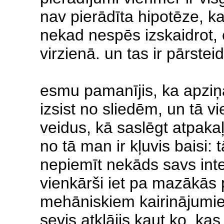
nav pierādīta hipotēze, k
nekad nespēs izskaidrot, 
virzienā. un tas ir pārste
esmu pamanījis, ka apziņa 
izsist no sliedēm, un tā v
veidus, kā saslēgt atpakaļ
no tā man ir kļuvis baisi: 
nepiemīt nekāds savs int
vienkārši iet pa mazākās p
mehāniskiem kairinājumi
sevis atklājis kaut ko, kas