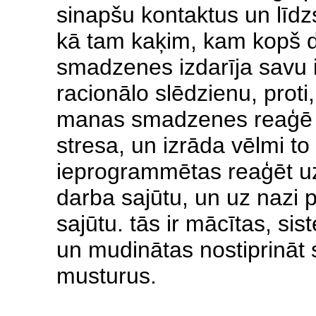
sinapšu kontaktus un līdzs
kā tam kaķim, kam kopš d
smadzenes izdarīja savu 
racionālo slēdzienu, prot
manas smadzenes reaģē u
stresa, un izrāda vēlmi to 
ieprogrammētas reaģēt uz
darba sajūtu, un uz nazi pi
sajūtu. tās ir mācītas, si
un mudinātas nostiprināt
musturus.