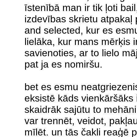
īstenībā man ir tik ļoti ba
izdevības skrietu atpakaļ 
and selected, kur es esmu
lielāka, kur mans mērķis ir
savienoties, ar to lielo mā
pat ja es nomiršu.
bet es esmu neatgriezeni
eksistē kāds vienkāršāks 
skaidrāk sajūtu to mehān
var trennēt, veidot, pakļa
mīlēt. un tās čakli reaģē 