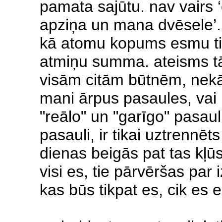
pamata sajūtu. nav vairs
apziņa un mana dvēsele’. i
kā atomu kopums esmu tik
atmiņu summa. ateisms tā
visām citām būtnēm, nekā j
mani ārpus pasaules, vai 
"reālo" un "garīgo" pasau
pasauli, ir tikai uztrennēt
dienas beigās pat tas kļū
visi es, tie pārvēršas par
kas būs tikpat es, cik es 