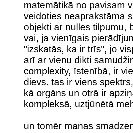
matemātikā no pavisam v
veidoties neaprakstāma sar
objekti ar nulles tilpumu,
vai, ja vienīgais pierādīj
"izskatās, ka ir trīs", jo v
arī ar vienu dikti samudžin
complexity, īstenībā, ir 
dievs. tas ir viens spektr
kā orgāns un otrā ir apziņ
kompleksā, uztjūnētā mehā
un tomēr manas smadzene