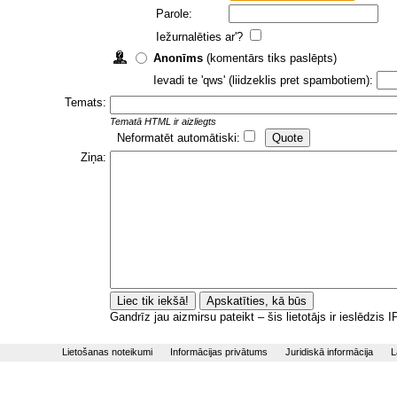
Parole:
Iežurnalēties ar'?
Anonīms
(komentārs tiks paslēpts)
Ievadi te 'qws' (liidzeklis pret spambotiem):
Temats:
Tematā HTML ir aizliegts
Neformatēt automātiski:
Ziņa:
Gandrīz jau aizmirsu pateikt – šis lietotājs ir ieslēdzis
Lietošanas noteikumi
Informācijas privātums
Juridiskā informācija
L