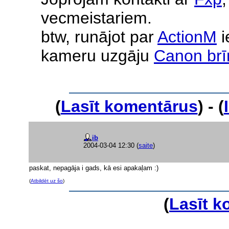
vecmeistariem.
btw, runājot par
ActionM
i
kameru uzgāju
Canon brī
(
Lasīt komentārus
) - (
ib
2004-03-04 12:30
(
saite
)
paskat, nepagāja i gads, kā esi apakaļam :)
(
Atbildēt uz šo
)
(
Lasīt 