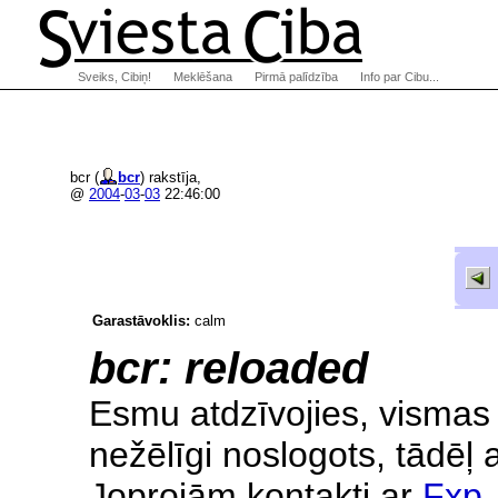
Sveiks, Cibiņ!
Meklēšana
Pirmā palīdzība
Info par Cibu...
bcr (
bcr
) rakstīja,
@
2004
-
03
-
03
22:46:00
Garastāvoklis:
calm
bcr: reloaded
Esmu atdzīvojies, vismas
nežēlīgi noslogots, tādēļ 
Joprojām kontakti ar
Fxp