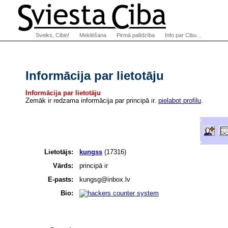
Sveiks, Cibiņ!
Meklēšana
Pirmā palīdzība
Info par Cibu...
Informācija par lietotāju
Informācija par lietotāju
Zemāk ir redzama informācija par principā ir.
pielabot profilu
.
Lietotājs:
kungss
(17316)
Vārds:
principā ir
E-pasts:
kungsg
@
inbox.lv
Bio: