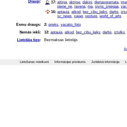
Draugi
:
17:
aitinja
,
aktrise
,
dakini
,
dienasgramata
,
ima
piene_ne
,
ravena
,
rna
,
sivns_sniegaa
,
vac
16:
aptauja
,
atkod
,
bez_cibu_laiks
,
darbs
,
iztu
sc_news
,
vajag
,
vesture
,
world_of_arts
Esmu draugs:
2:
prieks
,
vacatio_foto
Ņemās iekš:
12:
aptauja
,
atkod
,
bez_cibu_laiks
,
darbs
,
iztulko
,
Lietotāja tips
:
Bezmaksas lietotājs
(v
Lietošanas noteikumi
Informācijas privātums
Juridiskā informācija
L