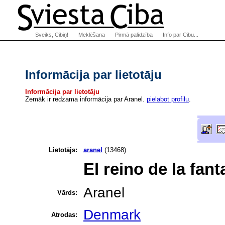
Sveiks, Cibiņ!
Meklēšana
Pirmā palīdzība
Info par Cibu...
Informācija par lietotāju
Informācija par lietotāju
Zemāk ir redzama informācija par Aranel.
pielabot profilu
.
Lietotājs:
aranel
(13468)
El reino de la fant
Aranel
Vārds:
Denmark
Atrodas: