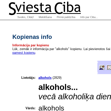
Sveiks, Cibiņ!
Meklēšana
Pirmā palīdzība
Info par Cibu...
Kopienas info
Informācija par kopienu
Lūk, zemāk ir informācija par "alkohols" kopienu. Lai pievienotos šai
pamest kopienu
.
Lietotājs:
alkohols
(2829)
alkohols...
vecā alkoholiķa die
alkohols
Vārds: