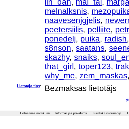
lin_dah
,
mai_tai
,
margar
melnalksnis
,
mezopuik
naavesenjgjelis
,
newer
peetersiilis
,
pelliite
,
pet
ponedelj
,
puika
,
radish
s8nson
,
saatans
,
seen
skazhy
,
snaiks
,
soul_e
that_girl
,
toper123
,
tra
why_me
,
zem_maskas
Lietotāja tips
:
Bezmaksas lietotājs
(v
Lietošanas noteikumi
Informācijas privātums
Juridiskā informācija
L