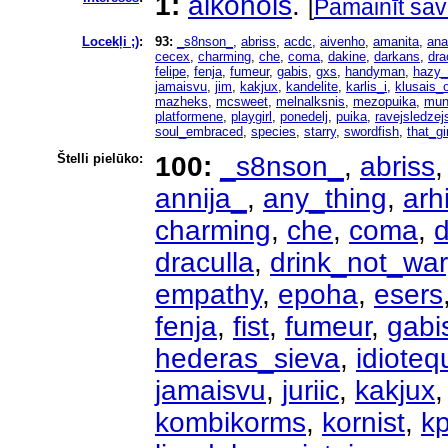
1:
alkohols
.
[
Pamainīt sav
Locekļi ;)
:
93:
_s8nson_
,
abriss
,
acdc
,
aivenho
,
amanita
,
ana
cecex
,
charming
,
che
,
coma
,
dakine
,
darkans
,
dra
felipe
,
fenja
,
fumeur
,
gabis
,
gxs
,
handyman
,
hazy_
jamaisvu
,
jim
,
kakjux
,
kandelite
,
karlis_i
,
klusais_
mazheks
,
mcsweet
,
melnalksnis
,
mezopuika
,
mun
platformene
,
playgirl
,
ponedelj
,
puika
,
ravejsledzej
soul_embraced
,
species
,
starry
,
swordfish
,
that_gir
Štelli pielūko:
100:
_s8nson_
,
abriss
annija_
,
any_thing
,
arh
charming
,
che
,
coma
,
d
draculla
,
drink_not_war
empathy
,
epoha
,
esers
fenja
,
fist
,
fumeur
,
gabi
hederas_sieva
,
idioteq
jamaisvu
,
juriic
,
kakjux
kombikorms
,
kornist
,
k