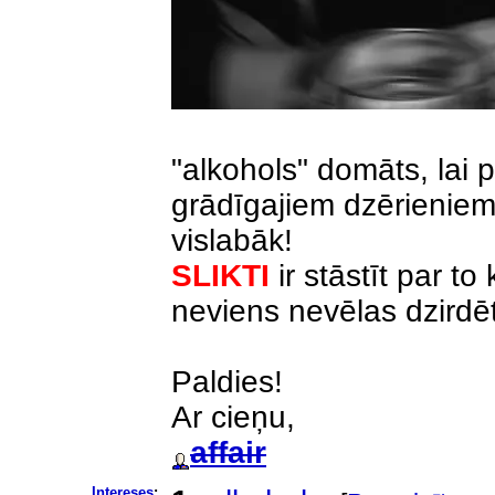
"alkohols" domāts, lai
grādīgajiem dzērieniem
vislabāk!
SLIKTI
ir stāstīt par to 
neviens nevēlas dzirdēt
Paldies!
Ar cieņu,
affair
Intereses
: