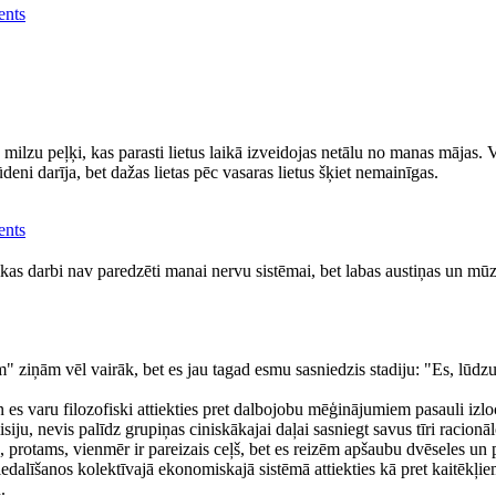
ents
a milzu peļķi, kas parasti lietus laikā izveidojas netālu no manas mājas.
i darīja, bet dažas lietas pēc vasaras lietus šķiet nemainīgas.
ents
rikas darbi nav paredzēti manai nervu sistēmai, bet labas austiņas un mūz
m" ziņām vēl vairāk, bet es jau tagad esmu sasniedzis stadiju: "Es, lūdzu
s varu filozofiski attiekties pret dalbojobu mēģinājumiem pasauli izloc
isiju, nevis palīdz grupiņas ciniskākajai daļai sasniegt savus tīri racio
rotams, vienmēr ir pareizais ceļš, bet es reizēm apšaubu dvēseles un ps
iedalīšanos kolektīvajā ekonomiskajā sistēmā attiekties kā pret kaitēkļ
.