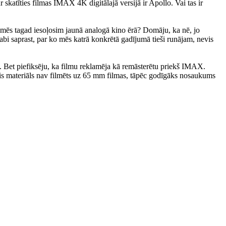
skatīties filmas IMAX 4K digitālajā versijā ir Apollo. Vai tas ir
i mēs tagad iesoļosim jaunā analogā kino ērā? Domāju, ka nē, jo
bi saprast, par ko mēs katrā konkrētā gadījumā tieši runājam, nevis
āju. Bet piefiksēju, ka filmu reklamēja kā remāsterētu priekš IMAX.
tais materiāls nav filmēts uz 65 mm filmas, tāpēc godīgāks nosaukums