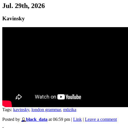
Jul. 29th, 2026
Kavinsky
Tags:
kavinsky
,
london grammar
,
mūzika
Posted by
black_data
at 06:59 pm
|
Link
|
Leave a comment