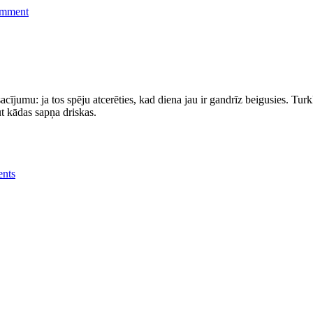
omment
sacījumu: ja tos spēju atcerēties, kad diena jau ir gandrīz beigusies. Turk
ut kādas sapņa driskas.
nts