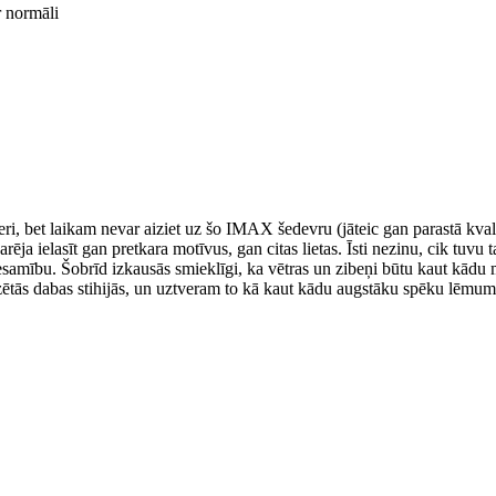
ir normāli
i, bet laikam nevar aiziet uz šo IMAX šedevru (jāteic gan parastā kvalit
varēja ielasīt gan pretkara motīvus, gan citas lietas. Īsti nezinu, cik tu
lātesamību. Šobrīd izkausās smieklīgi, ka vētras un zibeņi būtu kaut kād
ētās dabas stihijās, un uztveram to kā kaut kādu augstāku spēku lēmumus