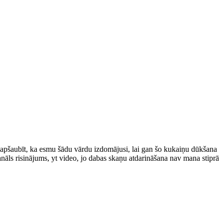
vi apšaubīt, ka esmu šādu vārdu izdomājusi, lai gan šo kukaiņu dūkšana
banāls risinājums, yt video, jo dabas skaņu atdarināšana nav mana stiprā