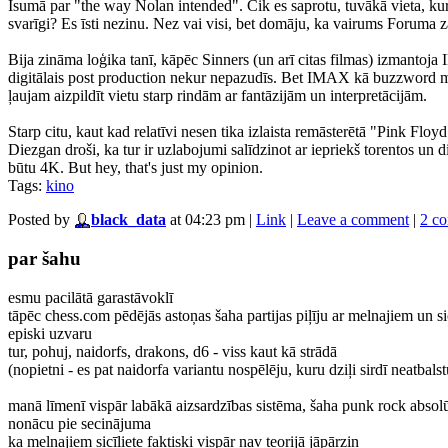
Īsumā par "the way Nolan intended". Cik es saprotu, tuvākā vieta, kur 
svarīgi? Es īsti nezinu. Nez vai visi, bet domāju, ka vairums Foruma 
Bija zināma loģika tanī, kāpēc Sinners (un arī citas filmas) izmantoj
digitālais post production nekur nepazudīs. Bet IMAX kā buzzword mārk
ļaujam aizpildīt vietu starp rindām ar fantāzijām un interpretācijām.
Starp citu, kaut kad relatīvi nesen tika izlaista remāsterētā "Pink Flo
Diezgan droši, ka tur ir uzlabojumi salīdzinot ar iepriekš torentos u
būtu 4K. But hey, that's just my opinion.
Tags:
kino
Posted by
black_data
at 04:23 pm
|
Link
|
Leave a comment
|
2 c
par šahu
esmu pacilātā garastāvoklī
tāpēc chess.com pēdējās astoņas šaha partijas piļīju ar melnajiem un si
episki uzvaru
tur, pohuj, naidorfs, drakons, d6 - viss kaut kā strādā
(nopietni - es pat naidorfa variantu nospēlēju, kuru dziļi sirdī neatbalst
manā līmenī vispār labākā aizsardzības sistēma, šaha punk rock absolū
nonācu pie secinājuma
ka melnajiem sicīliete faktiski vispār nav teorijā jāpārzin