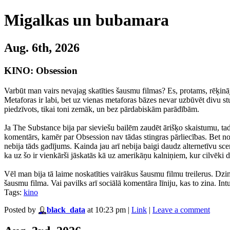
Migalkas un bubamara
Aug. 6th, 2026
KINO: Obsession
Varbūt man vairs nevajag skatīties šausmu filmas? Es, protams, rēķinājo
Metaforas ir labi, bet uz vienas metaforas bāzes nevar uzbūvēt divu stund
piedzīvots, tikai toni zemāk, un bez pārdabiskām parādībām.
Ja The Substance bija par sieviešu bailēm zaudēt ārišķo skaistumu, tad
komentārs, kamēr par Obsession nav tādas stingras pārliecības. Bet note
nebija tāds gadījums. Kainda jau arī nebija baigi daudz alternetīvu scen
ka uz šo ir vienkārši jāskatās kā uz amerikāņu kalniņiem, kur cilvēki
Vēl man bija tā laime noskatīties vairākus šausmu filmu treilerus. Dzim
šausmu filma. Vai pavilks arī sociālā komentāra līniju, kas to zina. Int
Tags:
kino
Posted by
black_data
at 10:23 pm
|
Link
|
Leave a comment