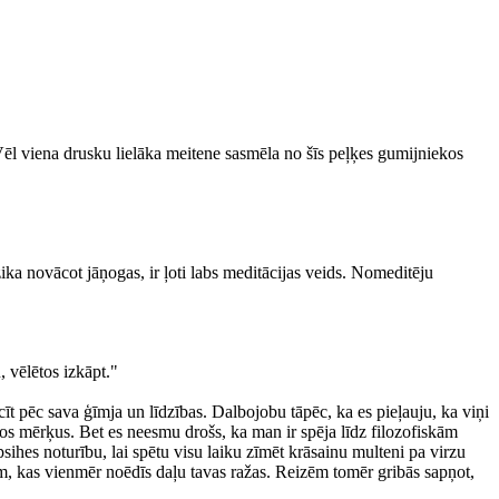
 Vēl viena drusku lielāka meitene sasmēla no šīs peļķes gumijniekos
ika novācot jāņogas, ir ļoti labs meditācijas veids. Nomeditēju
, vēlētos izkāpt."
īt pēc sava ģīmja un līdzības. Dalbojobu tāpēc, ka es pieļauju, ka viņi
nālos mērķus. Bet es neesmu drošs, ka man ir spēja līdz filozofiskām
ihes noturību, lai spētu visu laiku zīmēt krāsainu multeni pa virzu
iem, kas vienmēr noēdīs daļu tavas ražas. Reizēm tomēr gribās sapņot,