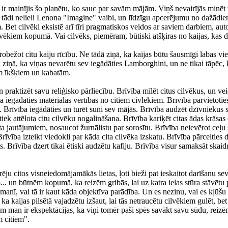
r mainījis šo planētu, ko sauc par savām mājām. Viņš nevairījās minēt visa
tādi nelieli Lenona "Imagine" vaibi, un līdzīgu apcerējumu no dažādiem
Bet cilvēki eksistē arī tīri pragmatiskos veidos ar saviem darbiem, au
lvēkiem kopumā. Vai cilvēks, piemēram, būtiski atšķiras no kaijas, kas d
erobežot citu kaiju rīcību. Ne tādā ziņā, ka kaijas būtu šausmīgi labas vie
ā ziņā, ka viņas nevarētu sev iegādāties Lamborghini, un ne tikai tāpēc, 
em īkšķiem un kabatām.
n praktizēt savu reliģisko pārliecību. Brīvība mīlēt citus cilvēkus, un ve
ba iegādāties materiālās vērtības no citiem civlēkiem. Brīvība pārvietotie
Brīvība iegādāties un turēt suni sev mājās. Brīvība audzēt dzīvniekus sev
tiek attēlota citu cilvēku nogalināšana. Brīvība kariķēt citas ādas krāsa
ta jautājumiem, nosaucot žurnālistu par sorosītu. Brīvība neievērot ceļu 
īvība izteikt viedokli par kāda cita cilvēka izskatu. Brīvība pārcelties d
s. Brīvība dzert tikai ētiski audzētu kafiju. Brīvība visur samaksāt skai
ju citos visneiedomājamākās lietas, ļoti bieži pat ieskaitot darīšanu sev 
.. un būtnēm kopumā, ka reizēm gribās, lai uz katra ielas stūra stāvētu
ma manī, vai tā ir kaut kāda objektīva parādība. Un es nezinu, vai es kļūš
a kaijas pilsētā vajadzētu izšaut, lai tās netraucētu cilvēkiem gulēt, 
kiem man ir ekspektācijas, ka viņi tomēr paši spēs savākt savu sūdu, rei
m citiem".