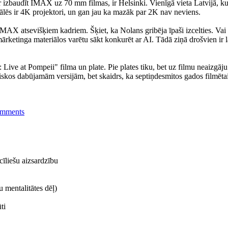
izbaudīt IMAX uz 70 mm filmas, ir Helsinki. Vienīgā vieta Latvijā, kur 
zālēs ir 4K projektori, un gan jau ka mazāk par 2K nav neviens.
a IMAX atsevišķiem kadriem. Šķiet, ka Nolans gribēja īpaši izcelties. Va
etinga materiālos varētu sākt konkurēt ar AI. Tādā ziņā drošvien ir la
yd: Live at Pompeii" filma un plate. Pie plates tiku, bet uz filmu neaizg
n diskos dabūjamām versijām, bet skaidrs, ka septiņdesmitos gados filmē
omments
cīliešu aizsardzību
u mentalitātes dēļ)
ti