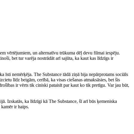
īviem vērtējumiem, un alternatīvu trūkuma dēļ devu filmai iespēju.
oši, bet tur varēja nostrādāt arī sajūta, ka kaut kas līdzīgs ir
 ka īsti nemērķēja. The Substance tādā ziņā bija nepārprotams sociāls
zcietu līdz beigām, cerībā, ka visas ciešanas atmaksāsies, bet šis
ības ir vērts tik ciniski pataisīt par kaut ko tik pretīgu. Var jau būt,
ijā. Izskatās, ka līdzīgi kā The Substance, šī arī būs ķemeniska
 kamēr ir haips.