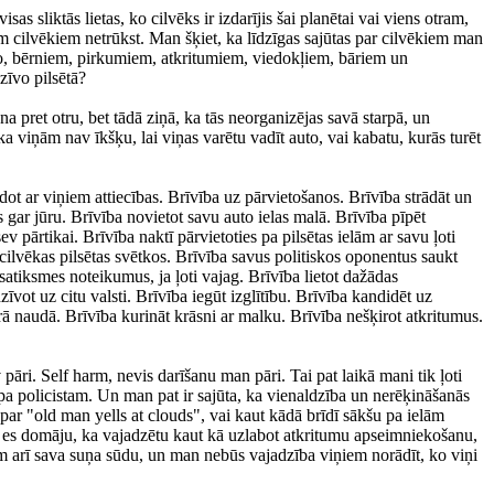
s sliktās lietas, ko cilvēks ir izdarījis šai planētai vai viens otram,
 cilvēkiem netrūkst. Man šķiet, ka līdzīgas sajūtas par cilvēkiem man
to, bērniem, pirkumiem, atkritumiem, viedokļiem, bāriem un
zīvo pilsētā?
na pret otru, bet tādā ziņā, ka tās neorganizējas savā starpā, un
ka viņām nav īkšķu, lai viņas varētu vadīt auto, vai kabatu, kurās turēt
idot ar viņiem attiecības. Brīvība uz pārvietošanos. Brīvība strādāt un
s gar jūru. Brīvība novietot savu auto ielas malā. Brīvība pīpēt
 pārtikai. Brīvība naktī pārvietoties pa pilsētas ielām ar savu ļoti
s cilvēkas pilsētas svētkos. Brīvība savus politiskos oponentus saukt
satiksmes noteikumus, ja ļoti vajag. Brīvība lietot dažādas
zīvot uz citu valsti. Brīvība iegūt izglītību. Brīvība kandidēt uz
drā naudā. Brīvība kurināt krāsni ar malku. Brīvība nešķirot atkritumus.
pāri. Self harm, nevis darīšanu man pāri. Tai pat laikā mani tik ļoti
 pa policistam. Un man pat ir sajūta, ka vienaldzība un nerēķināšanās
u par "old man yells at clouds", vai kaut kādā brīdī sākšu pa ielām
bet es domāju, ka vajadzētu kaut kā uzlabot atkritumu apseimniekošanu,
zēm arī sava suņa sūdu, un man nebūs vajadzība viņiem norādīt, ko viņi