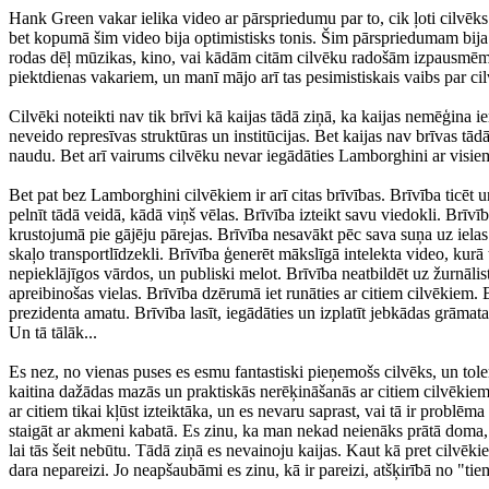
Hank Green vakar ielika video ar pārspriedumu par to, cik ļoti cilvēks i
bet kopumā šim video bija optimistisks tonis. Šim pārspriedumam bija 
rodas dēļ mūzikas, kino, vai kādām citām cilvēku radošām izpausmēm. 
piektdienas vakariem, un manī mājo arī tas pesimistiskais vaibs par ci
Cilvēki noteikti nav tik brīvi kā kaijas tādā ziņā, ka kaijas nemēģina i
neveido represīvas struktūras un institūcijas. Bet kaijas nav brīvas tād
naudu. Bet arī vairums cilvēku nevar iegādāties Lamborghini ar visi
Bet pat bez Lamborghini cilvēkiem ir arī citas brīvības. Brīvība ticēt u
pelnīt tādā veidā, kādā viņš vēlas. Brīvība izteikt savu viedokli. Brīvī
krustojumā pie gājēju pārejas. Brīvība nesavākt pēc sava suņa uz ielas. 
skaļo transportlīdzekli. Brīvība ģenerēt mākslīgā intelekta video, kurā 
nepieklājīgos vārdos, un publiski melot. Brīvība neatbildēt uz žurnālis
apreibinošas vielas. Brīvība dzērumā iet runāties ar citiem cilvēkiem. Br
prezidenta amatu. Brīvība lasīt, iegādāties un izplatīt jebkādas grāmata
Un tā tālāk...
Es nez, no vienas puses es esmu fantastiski pieņemošs cilvēks, un tolerē
kaitina dažādas mazās un praktiskās nerēķināšanās ar citiem cilvēkiem.
ar citiem tikai kļūst izteiktāka, un es nevaru saprast, vai tā ir problē
staigāt ar akmeni kabatā. Es zinu, ka man nekad neienāks prātā doma, k
lai tās šeit nebūtu. Tādā ziņā es nevainoju kaijas. Kaut kā pret cilvē
dara nepareizi. Jo neapšaubāmi es zinu, kā ir pareizi, atšķirībā no "tie