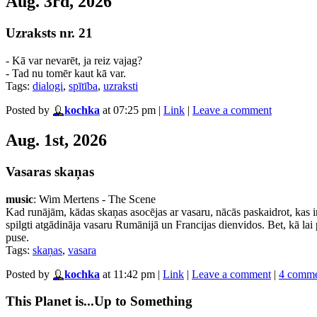
Aug. 3rd, 2026
Uzraksts nr. 21
- Kā var nevarēt, ja reiz vajag?
- Tad nu tomēr kaut kā var.
Tags:
dialogi
,
spītība
,
uzraksti
Posted by
kochka
at 07:25 pm
|
Link
|
Leave a comment
Aug. 1st, 2026
Vasaras skaņas
music
: Wim Mertens - The Scene
Kad runājām, kādas skaņas asocējas ar vasaru, nācās paskaidrot, kas i
spilgti atgādināja vasaru Rumānijā un Francijas dienvidos. Bet, kā lai 
puse.
Tags:
skaņas
,
vasara
Posted by
kochka
at 11:42 pm
|
Link
|
Leave a comment
|
4 comme
This Planet is...Up to Something