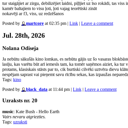
tur staigājiet ar zirgu, debilizējiet laidni, piļījiet uz īso rokādi, tas viss 
kamēr baltajiem to visu ļoti, ļoti vajag teorētiski zināt
nokavēji ar f3, viss, uz redzēšanos
Posted by
martcore
at 02:35 pm
|
Link
|
Leave a comment
Jul. 28th, 2026
Nolana Odiseja
Ja nebūtu sākušās kino lomkas, es nebūtu gājis uz šo vasaras blokbāster
lasīju, kas varētu būt arī iemesls tam, ka tomēr saņēmos aiziet, ka tur 
protams, klasiskais stāsts par to, cik burtiski cilvēki uztvēra dievu k
nespējam saprast vai pieņemt savu rīcību sekas, kas izpaužas neparedz
Tags:
kino
Posted by
black_data
at 11:44 pm
|
Link
|
Leave a comment
Uzraksts nr. 20
music
: Kate Bush - Hello Earth
Vairs nevaru atgriezties.
Tags:
uzraksti