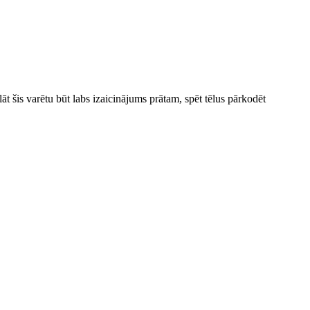
lāt šis varētu būt labs izaicinājums prātam, spēt tēlus pārkodēt