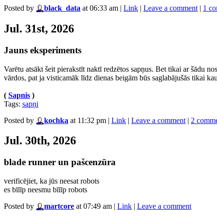
Posted by
black_data
at 06:33 am
|
Link
|
Leave a comment
|
1 c
Jul. 31st, 2026
Jauns eksperiments
Varētu atsākt šeit pierakstīt naktī redzētos sapņus. Bet tikai ar šādu no
vārdos, pat ja visticamāk līdz dienas beigām būs saglabājušās tikai ka
(
Sapnis
)
Tags:
sapņi
Posted by
kochka
at 11:32 pm
|
Link
|
Leave a comment
|
2 comme
Jul. 30th, 2026
blade runner un pašcenzūra
verificējiet, ka jūs neesat robots
es bīīīp neesmu bīīīp robots
Posted by
martcore
at 07:49 am
|
Link
|
Leave a comment