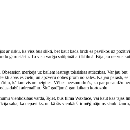
s ar risku, ka viss būs slikti, bet kaut kādā brīdī es pavilkos uz pozit
u garu stāstu. To visu varēja satilpināt arī īsfilmā. Bija jau nervus kutin
 Obsession mērķēja uz bailēm iestrēgt toksiskās attiecībās. Var jau būt,
ikti abās es cietu, un apzvēru doties prom no zāles. Kā jau parasti, es i
āriju, kā tam visam beigties. Vēl es neesmu drošs, ka par pusaudžu nedroš
 dodas dabūt adrenalīnu. Šinī gadījumā gan laikam kortozolu.
umu vienlīdzības vārdā, šķiet, būs filma Waxface, vai kaut kas tajās līn
uīcija saka, ka nepavilks, un kā šis vienkārši ir mēģinājums slaukt žanru,