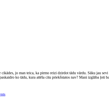
r cikādes, jo man teica, ka pirmo reizi dzirdot tādu vārdu. Sāku jau se
paskaidro ko tādu, kura attēla citu priekšstatos nav? Mani izglāba ļoti 
nts