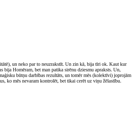
ātē), un neko par to neuzrakstīt. Un zin kā, bija tīri ok. Kaut kur
vu tas bija Homēram, bet man patika sirēnu dziesmu apraksts. Un,
u maģisku būtņu darbības rezultāts, un tomēr mēs (kolektīvi) joprojām
, ko mēs nevaram kontrolēt, bet tikai cerēt uz viņu žēlastību.