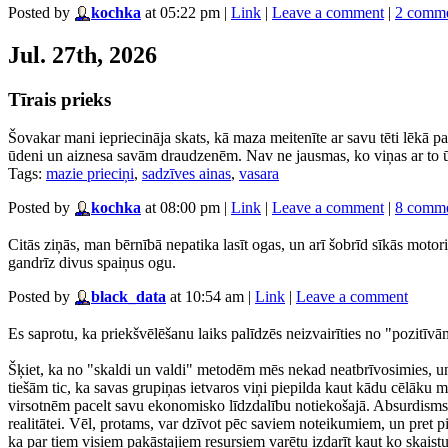
Posted by
kochka
at 05:22 pm
|
Link
|
Leave a comment
|
2 comm
Jul. 27th, 2026
Tīrais prieks
Šovakar mani iepriecināja skats, kā maza meitenīte ar savu tēti lēkā p
ūdeni un aiznesa savām draudzenēm. Nav ne jausmas, ko viņas ar to ūden
Tags:
mazie prieciņi
,
sadzīves ainas
,
vasara
Posted by
kochka
at 08:00 pm
|
Link
|
Leave a comment
|
8 comm
Citās ziņās, man bērnībā nepatika lasīt ogas, un arī šobrīd sīkās moto
gandrīz divus spaiņus ogu.
Posted by
black_data
at 10:54 am
|
Link
|
Leave a comment
Es saprotu, ka priekšvēlēšanu laiks palīdzēs neizvairīties no "pozitīvā
Šķiet, ka no "skaldi un valdi" metodēm mēs nekad neatbrīvosimies, un e
tiešām tic, ka savas grupiņas ietvaros viņi piepilda kaut kādu cēlāku m
virsotnēm pacelt savu ekonomisko līdzdalību notiekošajā. Absurdisms, p
realitātei. Vēl, protams, var dzīvot pēc saviem noteikumiem, un pret p
ka par tiem visiem pakāstajiem resursiem varētu izdarīt kaut ko skaistu