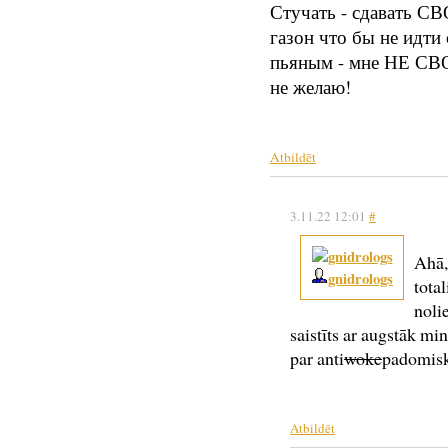
Стучать - сдавать СВ
газон что бы не идти 
пьяным - мне НЕ СВО
не желаю!
Atbildēt
3.11.22 12:01
#
Ahā,
gnidrologs
total
noli
saistīts ar augstāk mi
par anti
woke
padomisku
Atbildēt