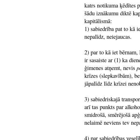
katrs notikuma ķēdītes po
šādu iznākumu diktē kap
kapitālismā:
1) sabiedrība pat to kā 
nepalīdz, neiejaucas.
2) par to kā iet bērnam,
ir sasaiste ar (1) ka die
ģimenes atņemt, nevis
p
krīzes (slepkavībām), bet
jāpalīdz līdz krīzei neno
3) sabiedriskajā transpo
arī tas punkts par alkoh
smidrošā, smērējošā apģē
nelaimē neviens tev nepa
4) par sabiedrības vesel