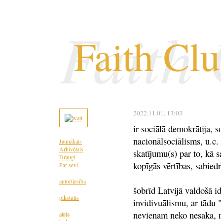
Faith
Faith Cl
2022.11.01
, 13:03
ir sociālā demokrātija, 
nacionālsociālisms, u.c. 
Jaunākais
Arhivētais
skatījumu(s) par to, kā s
Draugi
kopīgās vērtības, sabied
Par sevi
autortiesība
šobrīd Latvijā valdošā id
pīkstulis
invidivuālismu, ar tādu 
nevienam neko nesaka, n
ateja