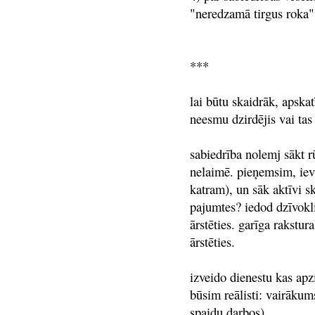
"neredzamā tirgus roka",
***
lai būtu skaidrāk, apskat
neesmu dzirdējis vai tas
sabiedrība nolemj sākt r
nelaimē. pieņemsim, iev
katram), un sāk aktīvi sk
pajumtes? iedod dzīvokli
ārstēties. garīga rakstur
ārstēties.
izveido dienestu kas apzi
būsim reālisti: vairāk
spaidu darbos).