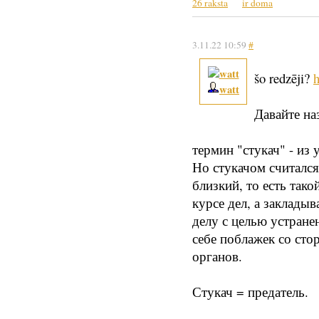
26 raksta
ir doma
3.11.22 10:59
#
šo redzēji?
h
watt
Давайте на
термин "стукач" - из
Но стукачом считался
близкий, то есть так
курсе дел, а заклады
делу с целью устран
себе поблажек со ст
органов.
Стукач = предатель.