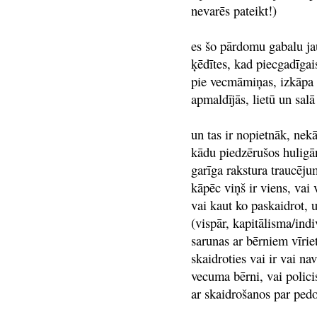
nevarēs pateikt!)
es šo pārdomu gabalu jau
ķēdītes, kad piecgadīga
pie vecmāmiņas, izkāpa 
apmaldījās, lietū un sal
un tas ir nopietnāk, nek
kādu piedzērušos huligān
garīga rakstura traucēj
kāpēc viņš ir viens, vai 
vai kaut ko paskaidrot, u
(vispār, kapitālisma/ind
sarunas ar bērniem vīrie
skaidroties vai ir vai na
vecuma bērni, vai policis
ar skaidrošanos par pedo