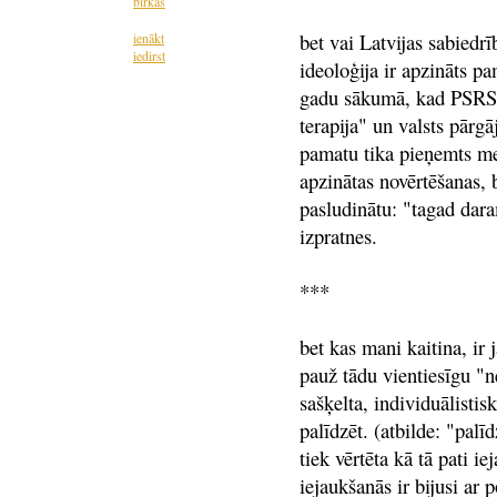
birkas
bet vai Latvijas sabiedrī
ienākt
iedirst
ideoloģija ir apzināts 
gadu sākumā, kad PSRS u
terapija" un valsts pārgā
pamatu tika pieņemts me
apzinātas novērtēšanas, 
pasludinātu: "tagad dara
izpratnes.
***
bet kas mani kaitina, ir 
pauž tādu vientiesīgu "ne
sašķelta, individuālistis
palīdzēt. (atbilde: "pal
tiek vērtēta kā tā pati ie
iejaukšanās ir bijusi ar 