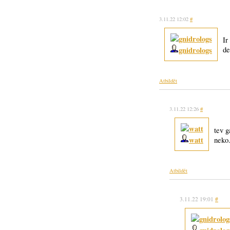
3.11.22 12:02
#
Ir
gnidrologs
de
Atbildēt
3.11.22 12:26
#
tev g
watt
neko
Atbildēt
3.11.22 19:01
#