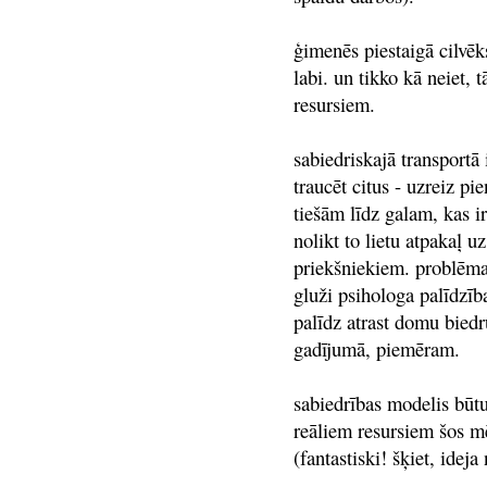
ģimenēs piestaigā cilvēks
labi. un tikko kā neiet, 
resursiem.
sabiedriskajā transportā 
traucēt citus - uzreiz pi
tiešām līdz galam, kas ir
nolikt to lietu atpakaļ 
priekšniekiem. problēma
gluži psihologa palīdzība
palīdz atrast domu biedr
gadījumā, piemēram.
sabiedrības modelis būtu 
reāliem resursiem šos m
(fantastiski! šķiet, idej