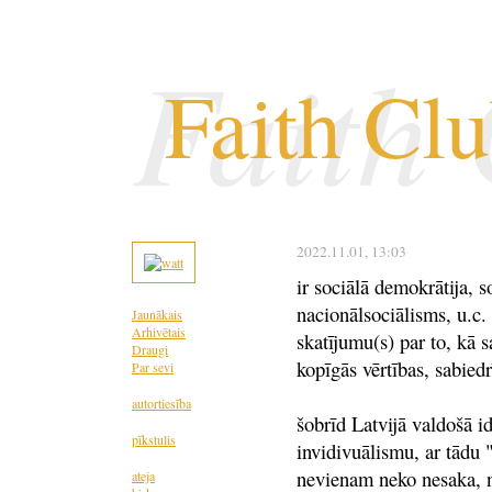
Faith
Faith Cl
2022.11.01
, 13:03
ir sociālā demokrātija, 
nacionālsociālisms, u.c. 
Jaunākais
Arhivētais
skatījumu(s) par to, kā s
Draugi
kopīgās vērtības, sabied
Par sevi
autortiesība
šobrīd Latvijā valdošā id
pīkstulis
invidivuālismu, ar tādu 
nevienam neko nesaka, n
ateja