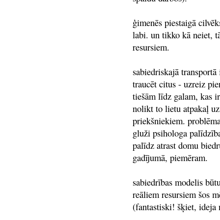
ģimenēs piestaigā cilvēks
labi. un tikko kā neiet, 
resursiem.
sabiedriskajā transportā 
traucēt citus - uzreiz pi
tiešām līdz galam, kas ir
nolikt to lietu atpakaļ 
priekšniekiem. problēma
gluži psihologa palīdzība
palīdz atrast domu biedr
gadījumā, piemēram.
sabiedrības modelis būtu 
reāliem resursiem šos m
(fantastiski! šķiet, idej