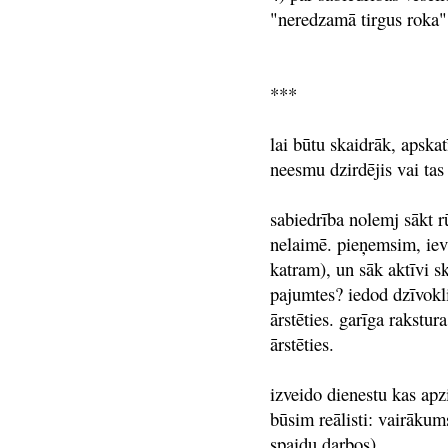
"neredzamā tirgus roka",
***
lai būtu skaidrāk, apskat
neesmu dzirdējis vai tas
sabiedrība nolemj sākt r
nelaimē. pieņemsim, iev
katram), un sāk aktīvi sk
pajumtes? iedod dzīvokli
ārstēties. garīga rakstur
ārstēties.
izveido dienestu kas apzi
būsim reālisti: vairāk
spaidu darbos).