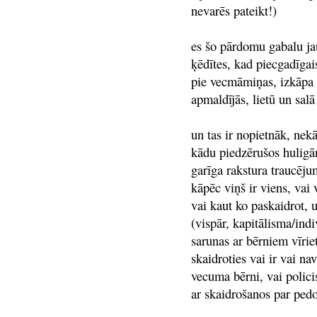
nevarēs pateikt!)
es šo pārdomu gabalu jau
ķēdītes, kad piecgadīga
pie vecmāmiņas, izkāpa 
apmaldījās, lietū un sal
un tas ir nopietnāk, nek
kādu piedzērušos huligān
garīga rakstura traucēj
kāpēc viņš ir viens, vai 
vai kaut ko paskaidrot, u
(vispār, kapitālisma/ind
sarunas ar bērniem vīrie
skaidroties vai ir vai na
vecuma bērni, vai policis
ar skaidrošanos par pedo