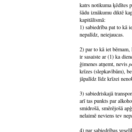
katrs notikuma ķēdītes po
šādu iznākumu diktē kap
kapitālismā:
1) sabiedrība pat to kā 
nepalīdz, neiejaucas.
2) par to kā iet bērnam,
ir sasaiste ar (1) ka die
ģimenes atņemt, nevis
p
krīzes (slepkavībām), bet
jāpalīdz līdz krīzei neno
3) sabiedriskajā transpo
arī tas punkts par alkoh
smidrošā, smērējošā apģē
nelaimē neviens tev nepa
4) par sabiedrības vesel