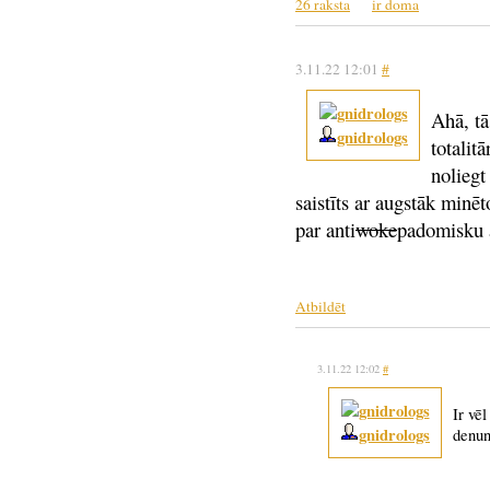
26 raksta
ir doma
3.11.22 12:01
#
Ahā, tā
gnidrologs
totalit
noliegt
saistīts ar augstāk minēt
par anti
woke
padomisku a
Atbildēt
3.11.22 12:02
#
Ir vēl
gnidrologs
denun