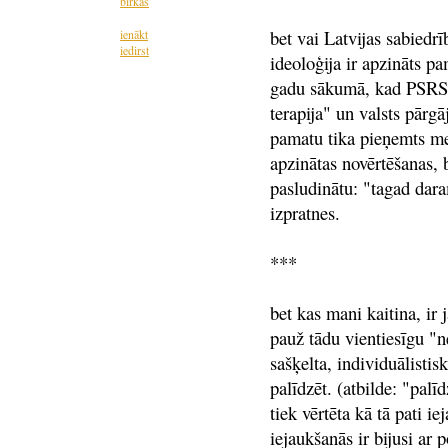
birkas
bet vai Latvijas sabiedrī
ienākt
iedirst
ideoloģija ir apzināts 
gadu sākumā, kad PSRS u
terapija" un valsts pārgā
pamatu tika pieņemts me
apzinātas novērtēšanas, 
pasludinātu: "tagad dara
izpratnes.
***
bet kas mani kaitina, ir 
pauž tādu vientiesīgu "ne
sašķelta, individuālistis
palīdzēt. (atbilde: "pal
tiek vērtēta kā tā pati ie
iejaukšanās ir bijusi ar 