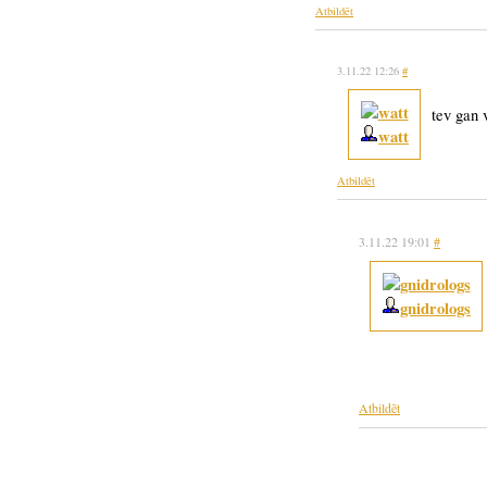
Atbildēt
3.11.22 12:26
#
tev gan 
watt
Atbildēt
3.11.22 19:01
#
gnidrologs
Atbildēt