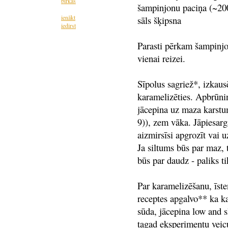
birkas
šampinjonu paciņa (~20
ienākt
sāls šķipsna
iedirst
Parasti pērkam šampinjo
vienai reizei.
Sīpolus sagriež*, izkaus
karamelizēties. Apbrūni
jācepina uz maza karstu
9)), zem vāka. Jāpiesargā
aizmirsīsi apgrozīt vai u
Ja siltums būs par maz, 
būs par daudz - paliks ti
Par karamelizēšanu, īste
receptes apgalvo** ka ka
sūda, jācepina low and 
tagad eksperimentu veic