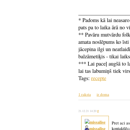
___________________
* Padoms kā lai neasaro a
pats pa to laika ārā no v
** Pavāru mutvārdu folklo
amata noslēpums ko īsti 
jācepina ilgi un neatlai
balzāmetiķis - tikai laiks
*** Lai paceļ augšā to 
lai tas labumiņš tiek vi
Tags:
recepte
1 raksta
ir doma
21.12.21 14:20
#
Pret aci a
missalise
kontaktlēc