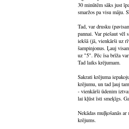
30 minūtēm sāks just īp
smaržos pa visu māju. Sī
Tad, var drusku (pavisam
pannai. Var piešaut vēl s
iekšā (jā, vienkārši uz r
šampinjonus. Ļauj visam
uz "5". Pēc īsa brīža var
Tad laiks krējumam.
Sakrati krējuma iepakoju
krējumu, un tad ļauj ta
- vienkārši ūdenim iztvai
lai kļūst īsti smeķīgs. G
Nekādas muļķošanās ar mil
krējums.