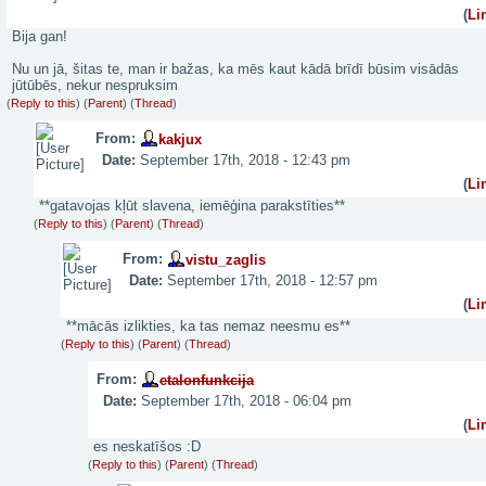
(
Li
Bija gan!
Nu un jā, šitas te, man ir bažas, ka mēs kaut kādā brīdī būsim visādās
jūtūbēs, nekur nespruksim
(
Reply to this
)
(
Parent
) (
Thread
)
From:
kakjux
Date:
September 17th, 2018 - 12:43 pm
(
Li
**gatavojas kļūt slavena, iemēģina parakstīties**
(
Reply to this
)
(
Parent
) (
Thread
)
From:
vistu_zaglis
Date:
September 17th, 2018 - 12:57 pm
(
Li
**mācās izlikties, ka tas nemaz neesmu es**
(
Reply to this
)
(
Parent
) (
Thread
)
From:
etalonfunkcija
Date:
September 17th, 2018 - 06:04 pm
(
Li
es neskatīšos :D
(
Reply to this
)
(
Parent
) (
Thread
)