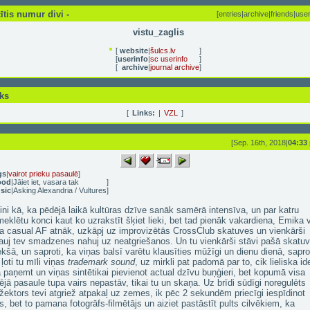
ītis numur divi -
[
entries
|
archive
|
friends
|
user
vistu_zaglis
[
website
|
šulcs.lv
]
[
userinfo
|
sc userinfo
]
[
archive
|
journal archive
]
ks
[
Links:
|
VZL
]
[Sep. 16th, 2018|
04:33
gs
|
vairot prieku pasaulē
]
ood
|
Jāiet iet, vasara tak
]
sic
|
Asking Alexandria / Vultures
]
zini kā, ka pēdējā laikā kultūras dzīve sanāk samērā intensīva, un par katru
eklētu konci kaut ko uzrakstīt šķiet lieki, bet tad pienāk vakardiena, Emika 
a casual AF atnāk, uzkāpj uz improvizētās CrossClub skatuves un vienkārši
auj tev smadzenes nahuj uz neatgriešanos. Un tu vienkārši stāvi pašā skatu
ekšā, un saproti, ka viņas balsī varētu klausīties mūžīgi un dienu dienā, saprot
 ļoti tu mīli viņas
trademark sound
, uz mirkli pat padomā par to, cik lieliska id
a paņemt un viņas sintētikai pievienot actual dzīvu buņģieri, bet kopumā visa
ējā pasaule tupa vairs nepastāv, tikai tu un skaņa. Uz brīdi sūdīgi noregulēts
žektors tevi atgriež atpakaļ uz zemes, ik pēc 2 sekundēm priecīgi iespīdinot
s, bet to pamana fotogrāfs-filmētājs un aiziet pastāstīt pults cilvēkiem, ka