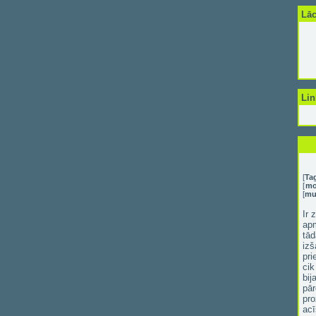
Lāc
Lin
[
Ta
[
m
[
mu
Ir 
apm
tād
izš
pri
cik
bij
pār
pro
acī