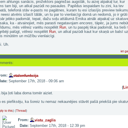
iem ahtungs sanācis, prožektors pagriežas augstāk, tu aizej atpakaļ tur, kur
ms tam biji, un atkal pazūdi no pasaules. Papildus iespaidam tu zini, ka tev
atā, telefonā stāv e-pasts no pagātnes, kuram tu esi izlasījis preview teikum
 neesi atvēris izlasīt tālāk, un tu par to vienlaicīgi domā un nedomā, jo ir grūti
pār jebko padomāt, tepat, dažu soļu attālumā Emika atnāk atpakaļ uz skatuv
saka, ka - atvainojiet, mēs parasti negatavojam
encores
, tāpēc, ja jums nebū
ildumu, mēs vēlreiz varētu nospēlēt
Run
, un tu paspēj tikai padomāt, ka tieši 
gribēji palūgt, vēlreiz nospēlēt
Run
, un atkal pazūdi kaut kur skaņā un balsī u
is minūtēm un mūžību vienlaicīgi.
i. Uh.
iet g
mments:
rom:
etalonfunkcija
Date:
September 17th, 2018 - 09:06 am
(
Li
 bija ļoti laba doma tomēr aiziet.
 es piefiksēju, ka šoreiz tu nemaz nekaunējies stāvēt pašā priekšā pie skat
ly to this
)
(
Thread
)
From:
vistu_zaglis
Date:
September 17th, 2018 - 12:39 pm