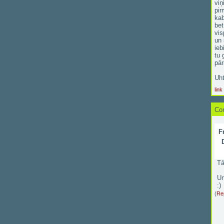
viņ
pir
kab
bet
vis
un 
ieb
tu 
pār
Uht
link
Co
F
Tā
Un
:)
(
Rep