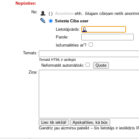
Nopūsties:
No:
( )
Anonīms
- ehh.. šitajam cibiņam netīk anonīm
Sviesta Ciba user
Lietotājvārds:
Parole:
Iežurnalēties ar'?
Temats:
Tematā HTML ir aizliegts
Neformatēt automātiski:
Ziņa:
Gandrīz jau aizmirsu pateikt – šis lietotājs ir ieslēdzis