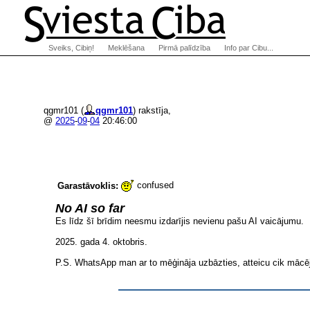
Sveiks, Cibiņ!
Meklēšana
Pirmā palīdzība
Info par Cibu...
qgmr101 (
qgmr101
) rakstīja,
@
2025
-
09
-
04
20:46:00
confused
Garastāvoklis:
No AI so far
Es līdz šī brīdim neesmu izdarījis nevienu pašu AI vaicājumu.
2025. gada 4. oktobris.
P.S. WhatsApp man ar to mēģināja uzbāzties, atteicu cik mācē