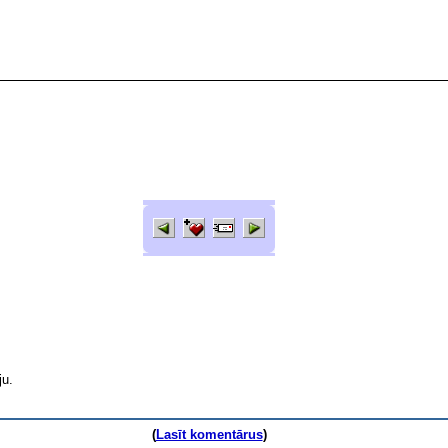
ju.
(
Lasīt komentārus
)