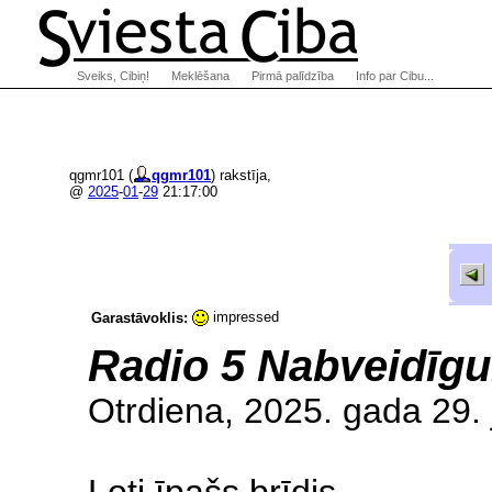
Sveiks, Cibiņ!
Meklēšana
Pirmā palīdzība
Info par Cibu...
qgmr101 (
qgmr101
) rakstīja,
@
2025
-
01
-
29
21:17:00
impressed
Garastāvoklis:
Radio 5 Nabveidīg
Otrdiena, 2025. gada 29. j
Ļoti īpašs brīdis.