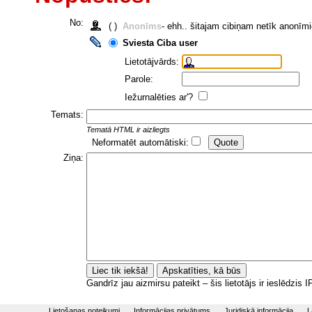
No:
( )
Anonīms
- ehh.. šitajam cibiņam netīk anonīm
Sviesta Ciba user
Lietotājvārds:
Parole:
Iežurnalēties ar'?
Temats:
Tematā HTML ir aizliegts
Neformatēt automātiski:
Ziņa:
Gandrīz jau aizmirsu pateikt – šis lietotājs ir ieslēdzis
Lietošanas noteikumi
Informācijas privātums
Juridiskā informācija
L