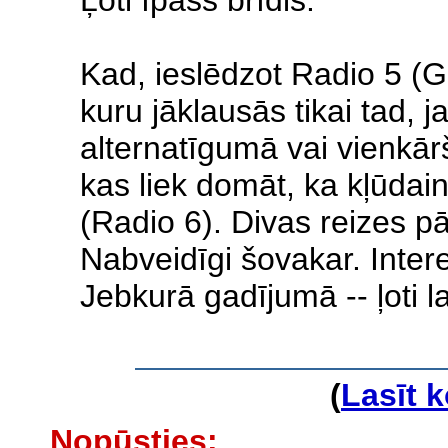
Kad, ieslēdzot Radio 5 (G
kuru jāklausās tikai tad, 
alternatīgumā vai vienkār
kas liek domāt, ka kļūdai
(Radio 6). Divas reizes p
Nabveidīgi šovakar. Intere
Jebkurā gadījumā -- ļoti l
(
Lasīt 
Nopūsties: