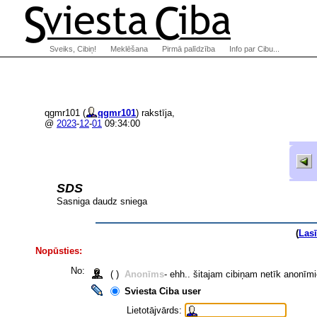
Sveiks, Cibiņ!
Meklēšana
Pirmā palīdzība
Info par Cibu...
qgmr101 (
qgmr101
) rakstīja,
@
2023
-
12
-
01
09:34:00
SDS
Sasniga daudz sniega
(
Las
Nopūsties:
No:
( )
Anonīms
- ehh.. šitajam cibiņam netīk anonīm
Sviesta Ciba user
Lietotājvārds: