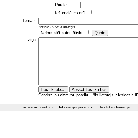
Parole:
Iežurnalēties ar'?
Temats:
Tematā HTML ir aizliegts
Neformatēt automātiski:
Ziņa:
Gandrīz jau aizmirsu pateikt – šis lietotājs ir ieslēdzis
Lietošanas noteikumi
Informācijas privātums
Juridiskā informācija
L