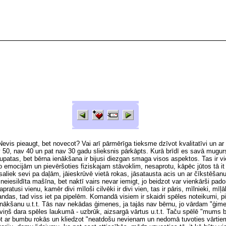
evis pieaugt, bet novecot? Vai arī pārmērīga tieksme dzīvot kvalitatīvi un ar 
, nav 40 un pat nav 30 gadu slieksnis pārkāpts. Kurā brīdī es savā mugursom
upatas, bet bērna ienākšana ir bijusi diezgan smaga visos aspektos. Tas ir v
o emocijām un pievēršoties fiziskajam stāvoklim, nesaprotu, kāpēc jūtos tā it k
saliek sevi pa daļām, jāieskrūvē vietā rokas, jāsatausta acis un ar čīkstēšanu 
neiesildīta mašīna, bet naktī vairs nevar iemigt, jo beidzot var vienkārši p
si vienu, kamēr divi mīloši cilvēki ir divi vien, tas ir pāris, mīlnieki, mīļāk
das, tad viss iet pa pipelēm. Komandā visiem ir skaidri spēles noteikumi, p
enākšanu u.t.t. Tās nav nekādas ģimenes, ja tajās nav bērnu, jo vārdam "ģime
viņš dara spēles laukumā - uzbrūk, aizsargā vārtus u.t.t. Taču spēlē "mums bū
idot ar bumbu rokās un kliedzot "neatdošu nevienam un nedomā tuvoties vārtiem