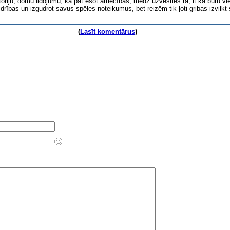
itoriju, domu lidojumu, ka pat esot attiecībās, mēdz uzvesties tā, it kā būtu v
drības un izgudrot savus spēles noteikumus, bet reizēm tik ļoti gribas izvilkt 
(
Lasīt komentārus
)