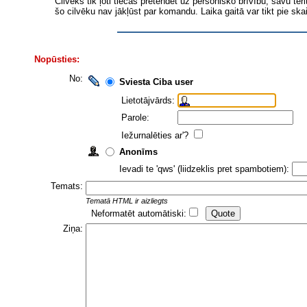
Cilvēks tik ļoti tiecas pretendēt uz personisko brīvību, savu ter
šo cilvēku nav jākļūst par komandu. Laika gaitā var tikt pie skai
Nopūsties:
No:
Sviesta Ciba user
Lietotājvārds:
Parole:
Iežurnalēties ar'?
Anonīms
Ievadi te 'qws' (liidzeklis pret spambotiem):
Temats:
Tematā HTML ir aizliegts
Neformatēt automātiski:
Ziņa: