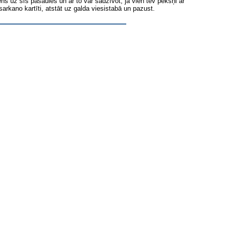
iens uz šīs pasaules un ar to var sadzīvot, ja vien tev pēkšņi ar
sarkano kartīti, atstāt uz galda viesistabā un pazust.