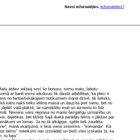
Neesi iežurnalējies.
Iežurnalēties?
lielu atdevi iekļauj sevī šo bonusu, sirmu matu, labotu
ā ar banti esmu iekrāvusi tik daudz atbildības, ka pleci ir
iens no fantastiskākajiem notikumiem manā dzīvē, tik lielisks,
ā katru nakti tieku ielikta maisā un dauzīta pret sienu, bet no
jāplēš vaļā plaksti, lai sameklētu muti un aiznestu to līdz
adomāt. Neviens vairs neprasa no manis bezgalīgu uzmanību un
ie, dajebkas, bet tiklīdz šajā duetā parādās bērns ir jākļūst par
ienākumi un lomas. Ja no tā atkāpjas, spēle tiek zaudēta.
ne", manā skatījumā, ir tikai viens sinonīms - "komanda". Kā
s bērns" noteikumi nav izstrādāti un bieži vien izskatās tā, ka
, tu lops".