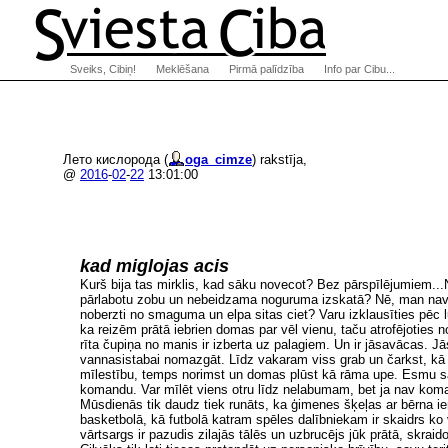
Sveiks, Cibiņ!
Meklēšana
Pirmā palīdzība
Info par Cibu...
Лето кислорода (
oga_cimze
) rakstīja,
@
2016
-
02
-
22
13:01:00
kad miglojas acis
Kurš bija tas mirklis, kad sāku novecot? Bez pārspīlējumiem...N
pārlabotu zobu un nebeidzama noguruma izskatā? Nē, man nav 50
noberzti no smaguma un elpa sitas ciet? Varu izklausīties pēc l
ka reizēm prātā iebrien domas par vēl vienu, taču atrofējoties n
rīta čupiņa no manis ir izberta uz palagiem. Un ir jāsavācas. Jā
vannasistabai nomazgāt. Līdz vakaram viss grab un čarkst, kā 
mīlestību, temps norimst un domas plūst kā rāma upe. Esmu sapratu
komandu. Var mīlēt viens otru līdz nelabumam, bet ja nav koman
Mūsdienās tik daudz tiek runāts, ka ģimenes šķeļas ar bērna i
basketbolā, kā futbolā katram spēles dalībniekam ir skaidrs ko 
vārtsargs ir pazudis zilajās tālēs un uzbrucējs jūk prātā, skra