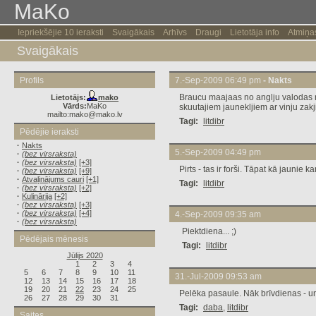
MaKo
Iepriekšējie 10 ieraksti
Svaigākais
Arhīvs
Draugi
Lietotāja info
Atmiņa
Svaigākais
Profils
7.-Sep-2009 06:49 pm
- Nakts
Braucu maajaas no anglju valodas n
Lietotājs:
mako
Vārds:
MaKo
skuutajiem jaunekljiem ar vinju zak
mailto:mako@mako.lv
Tagi:
litdibr
Pēdējie ieraksti
·
Nakts
5.-Sep-2009 04:49 pm
·
(bez virsraksta)
·
(bez virsraksta)
[+3]
Pirts - tas ir forši. Tāpat kā jaunie 
·
(bez virsraksta)
[+9]
·
Atvaļinājums cauri
[+1]
Tagi:
litdibr
·
(bez virsraksta)
[+2]
·
Kulinārija
[+2]
·
(bez virsraksta)
[+3]
·
(bez virsraksta)
[+4]
4.-Sep-2009 09:35 am
·
(bez virsraksta)
Piektdiena... ;)
Pēdējais mēnesis
Tagi:
litdibr
Jūlijs 2020
1
2
3
4
5
6
7
8
9
10
11
31.-Jul-2009 09:53 am
12
13
14
15
16
17
18
19
20
21
22
23
24
25
Pelēka pasaule. Nāk brīvdienas - un
26
27
28
29
30
31
Tagi:
daba
,
litdibr
Saites