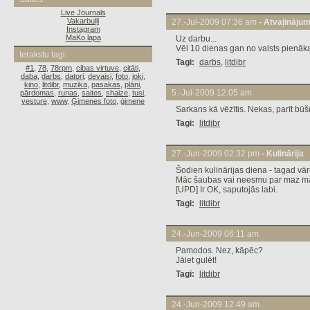
Live Journals
Vakarbuļļi
27.-Jul-2009 07:36 am
- Atvaļinājum
Instagram
MaKo lapa
Uz darbu...
Vēl 10 dienas gan no valsts pienākas
Ierakstu tagi:
Tagi:
darbs
,
litdibr
#1
,
78
,
78rpm
,
cibas virtuve
,
citāti
,
daba
,
darbs
,
datori
,
devaisi
,
foto
,
joki
,
kino
,
litdibr
,
muzika
,
pasakas
,
plāni
,
5.-Jul-2009 12:05 am
pārdomas
,
runas
,
saites
,
shaize
,
tusi
,
vesture
,
www
,
Ģimenes foto
,
ģimene
Sarkans kā vēzītis. Nekas, parīt būš
Tagi:
litdibr
27.-Jun-2009 02:32 pm
- Kulinārija
Šodien kulinārijas diena - tagad 
Māc šaubas vai neesmu par maz mann
[UPD] Ir OK, saputojās labi.
Tagi:
litdibr
24.-Jun-2009 06:11 am
Pamodos. Nez, kāpēc?
Jāiet gulēt!
Tagi:
litdibr
24.-Jun-2009 12:49 am