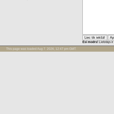
Esi modrs!
Lietotājs i
This page was loaded Aug 7. 2026, 12:47 pm GMT.