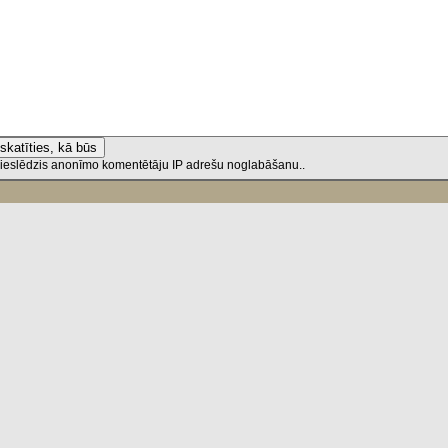
r ieslēdzis anonīmo komentētāju IP adrešu noglabāšanu..