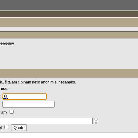
jealousy
hh.. šitajam cibiņam netīk anonīmie, nesanāks.
 user
:
s ar'?
i: