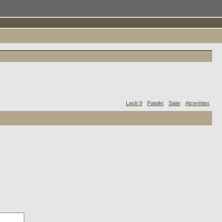
Lasīt 9
Pateikt
Saite
Atcerēties