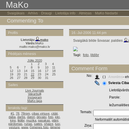
MaKo
Svaigākais
Arhīvs
Draugi
Lietotāja info
Atmiņas
MaKo Nedarbi
Commenting To
Profils
16.-Jul-2006 11:44 pm
Lietotājs:
mako
Svaigākā bilde šovasar. paldies
Vārds:
MaKo
mailto:mako@mako.lv
Pēdējais mēnesis
Tagi:
foto
,
litdibr
Jūlijs 2020
1
2
3
4
5
6
7
8
9
10
11
Comment Form
12
13
14
15
16
17
18
19
20
21
22
23
24
25
No:
( )
Anonīms
- e
26
27
28
29
30
31
Sviesta Ciba
Saites
Lietotājvārds
Live Journals
Vakarbuļļi
Parole:
Instagram
MaKo lapa
Iežurnalētie
Ierakstu tagi:
Temats:
#1
,
78
,
78rpm
,
cibas virtuve
,
citāti
,
daba
,
darbs
,
datori
,
devaisi
,
foto
,
joki
,
Neformatēt automātisk
kino
,
litdibr
,
muzika
,
pasakas
,
plāni
,
pārdomas
,
runas
,
saites
,
shaize
,
tusi
,
Ziņa:
vesture
,
www
,
Ģimenes foto
,
ģimene