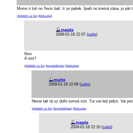
Mums ir ļoti no Tevis bail. Ir un paliek. Īpaši no kreisā sāna, jo pār
(
Atbildēt uz šo
) (
Diskusija
)
magda
2009-01-18 22:07
(
saite
)
Rrrrr.
A sist?
(
Atbildēt uz šo
) (
Iepriekšējais
) (
Diskusija
)
murks
2009-01-18 22:09
(
saite
)
Nevar tak tā uz dullo tumsā sist. Tur var būt pūķis. Vai pū
(
Atbildēt uz šo
) (
Iepriekšējais
) (
Diskusija
)
magda
2009-01-18 22:10
(
saite
)