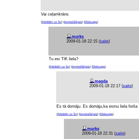
Vai ceļamkrāns.
(
Atbildēt uz šo
) (
Iepriekšējais
) (
Diskusija
)
murks
2009-01-18 22:15
(
saite
)
Tu esi TIK liela?
(
Atbildēt uz šo
) (
Iepriekšējais
) (
Diskusija
)
magda
2009-01-18 22:17
(
saite
)
Es tā domāju. Es domāju,ka esmu liela forša 
(
Atbildēt uz šo
) (
Iepriekšējais
) (
Diskusija
)
murks
2009-01-18 22:31
(
saite
)