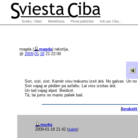
Sveiks, Cibiņ!
Meklēšana
Pirmā palīdzība
Info par Cibu...
magda (
magda
) rakstīja,
@
2009
-
01
-
18
21:22:00
Sist, sist, sist. Kamēr visu trakumu izsit ārā. No galvas. Un no
Sist vajag ar pēdām pa asfaltu. Lai viss izsitas ārā.
Un tad vajag elpot. Beidzot.
Tā, lai jums no manis paliek bail.
(
Ierakstī
murks
2009-01-18 21:42
(
saite
)