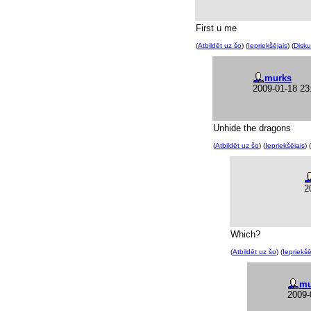
First u me
(
Atbildēt uz šo
) (
Iepriekšējais
) (
Disku
murks
2009-01-18 23
Unhide the dragons
(
Atbildēt uz šo
) (
Iepriekšējais
) (
2
Which?
(
Atbildēt uz šo
) (
Iepriekšē
mu
2009-