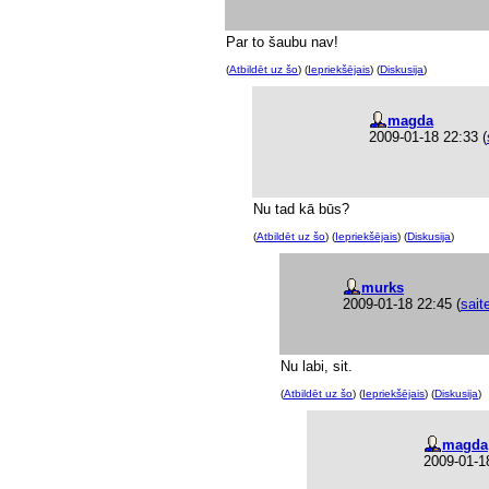
Par to šaubu nav!
(
Atbildēt uz šo
) (
Iepriekšējais
) (
Diskusija
)
magda
2009-01-18 22:33
(
Nu tad kā būs?
(
Atbildēt uz šo
) (
Iepriekšējais
) (
Diskusija
)
murks
2009-01-18 22:45
(
sait
Nu labi, sit.
(
Atbildēt uz šo
) (
Iepriekšējais
) (
Diskusija
)
magda
2009-01-1