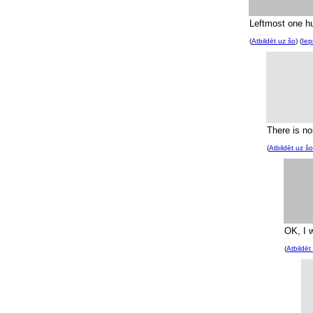
Leftmost one h
(
Atbildēt uz šo
) (
Iep
There is no
(
Atbildēt uz šo
OK, I w
(
Atbildēt