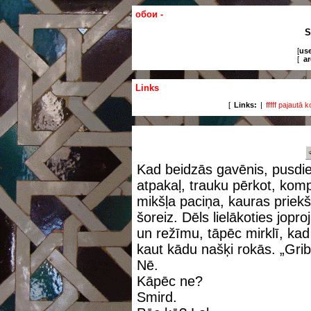
обои -
S
[
use
[
ar
Links
[
Links:
|
fffff
pajautā
k
Kad beidzās gavēnis, pusdie
atpakaļ, trauku pērkot, komp
mikšļa paciņa, kauras priekš
šoreiz. Dēls lielākoties jopr
un režīmu, tāpēc mirklī, kad
kaut kādu našķi rokās. „Gri
Nē.
Kāpēc ne?
Smird.