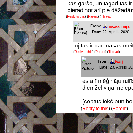
kas garšo, un tagad tas ir
pieradinot arī pie dāžadā
(
Reply to this
)
(
Parent
) (
Thread
)
From:
mazaa_mija
Date:
22. Aprīlis 2020 -
oj tas ir par māsas meit
(
Reply to this
)
(
Parent
) (
Thread
)
From:
tvarj
Date:
23. Aprīlis 2
es arī mēģināju rullī
diemžēl viņai neiepa
(ceptus iekš bun bo
(
Reply to this
)
(
Parent
)