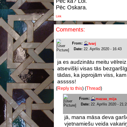
Pēc kā? Lol.
Pēc Oskara.
Link
Comments:
From:
tvarj
Date:
22. Aprīlis 2020 - 16:43
ja es audzinātu meitu vēlreiz
atsevišķi visas tās bezgaršī
tādas, ka joprojām viss, kam 
asssss!
(
Reply to this
)
(
Thread
)
From:
mazaa_mija
Date:
22. Aprīlis 2020 - 21:
jā, mana māsa deva garšo
vjetnamiešu veida vakariņām