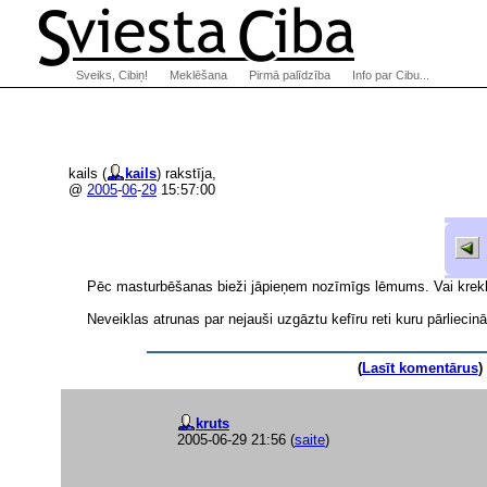
Sveiks, Cibiņ!
Meklēšana
Pirmā palīdzība
Info par Cibu...
kails (
kails
) rakstīja,
@
2005
-
06
-
29
15:57:00
Pēc masturbēšanas bieži jāpieņem nozīmīgs lēmums. Vai krekls 
Neveiklas atrunas par nejauši uzgāztu kefīru reti kuru pārliecinā
(
Lasīt komentārus
) 
kruts
2005-06-29 21:56
(
saite
)