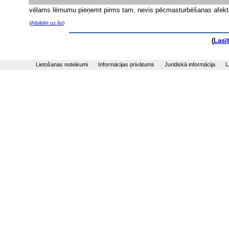
vēlams lēmumu pieņemt pirms tam, nevis pēcmasturbēšanas afekta
(
Atbildēt uz šo
)
(
Lasī
Lietošanas noteikumi
Informācijas privātums
Juridiskā informācija
L