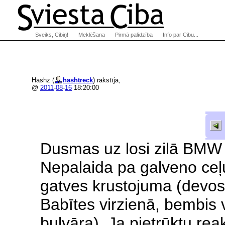
Sveiks, Cibiņ!
Meklēšana
Pirmā palīdzība
Info par Cibu...
Hashz (
hashtreck
) rakstīja,
@
2011
-
08
-
16
18:20:00
Dusmas uz losi zilā BMW
Nepalaida pa galveno ce
gatves krustojuma (devos 
Babītes virzienā, bembis
bulvāra). Ja pietrūktu rea