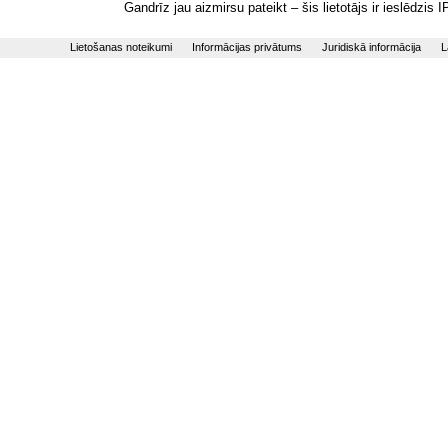
Gandrīz jau aizmirsu pateikt – šis lietotājs ir ieslēdzis
Lietošanas noteikumi
Informācijas privātums
Juridiskā informācija
L