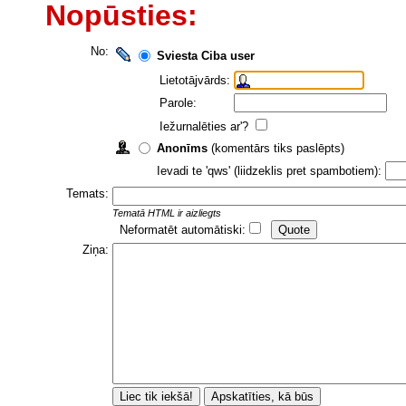
Nopūsties:
No:
Sviesta Ciba user
Lietotājvārds:
Parole:
Iežurnalēties ar'?
Anonīms
(komentārs tiks paslēpts)
Ievadi te 'qws' (liidzeklis pret spambotiem):
Temats:
Tematā HTML ir aizliegts
Neformatēt automātiski:
Ziņa: