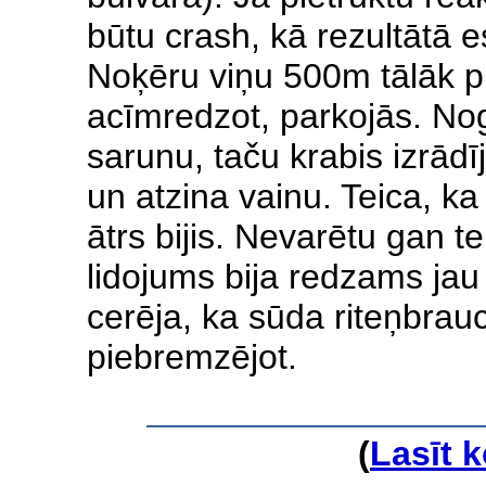
būtu crash, kā rezultātā es
Noķēru viņu 500m tālāk pi
acīmredzot, parkojās. Nog
sarunu, taču krabis izrādī
un atzina vainu. Teica, k
ātrs bijis. Nevarētu gan te
lidojums bija redzams jau 
cerēja, ka sūda riteņbrauc
piebremzējot.
(
Lasīt 