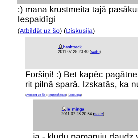
:) mana krustmeita tajā pasākum
Iespaidīgi
(
Atbildēt uz šo
) (
Diskusija
)
hashtreck
2011-07-28 20:40
(
saite
)
Foršiņi! :) Bet kapēc pagātn
rit pilnā sparā. Izskatās, ka
(
Atbildēt uz šo
) (
Iepriekšējais
) (
Diskusija
)
le_minga
2011-07-28 20:54
(
saite
)
jā - kļūdu pamanīju daudz v