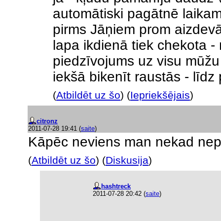
automātiski pagātnē laikam, 
pirms Jāņiem prom aizdevā
lapa ikdienā tiek chekota -
piedzīvojums uz visu mūžu (
iekšā bikenīt raustās - līdz 
(
Atbildēt uz šo
) (
Iepriekšējais
)
citronz
2011-07-28 19:41
(
saite
)
Kāpēc neviens man nekad nepie
(
Atbildēt uz šo
) (
Diskusija
)
hashtreck
2011-07-28 20:42
(
saite
)