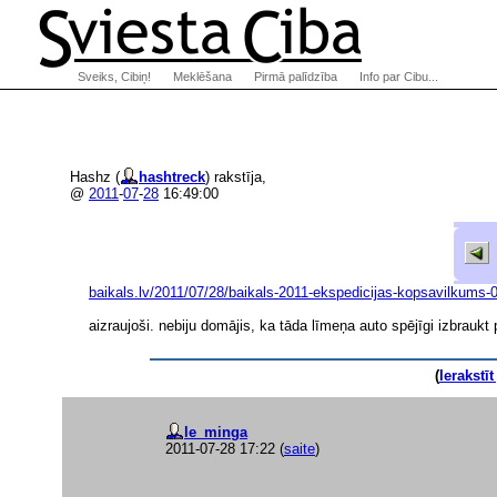
Sveiks, Cibiņ!
Meklēšana
Pirmā palīdzība
Info par Cibu...
Hashz (
hashtreck
) rakstīja,
@
2011
-
07
-
28
16:49:00
baikals.lv/2011/07/28/baikals-2011-ekspe
dicijas-kopsavilkums-
aizraujoši. nebiju domājis, ka tāda līmeņa auto spējīgi izbrauk
(
Ierakstī
le_minga
2011-07-28 17:22
(
saite
)