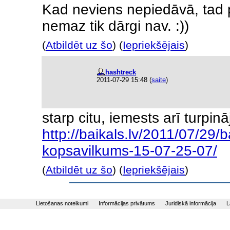
Kad neviens nepiedāvā, tad 
nemaz tik dārgi nav. :))
(
Atbildēt uz šo
) (
Iepriekšējais
)
hashtreck
2011-07-29 15:48
(
saite
)
starp citu, iemests arī turpin
http://baikals.lv/2011/07/29/b
kopsavilkums-15-07-25-07/
(
Atbildēt uz šo
) (
Iepriekšējais
)
Lietošanas noteikumi
Informācijas privātums
Juridiskā informācija
L