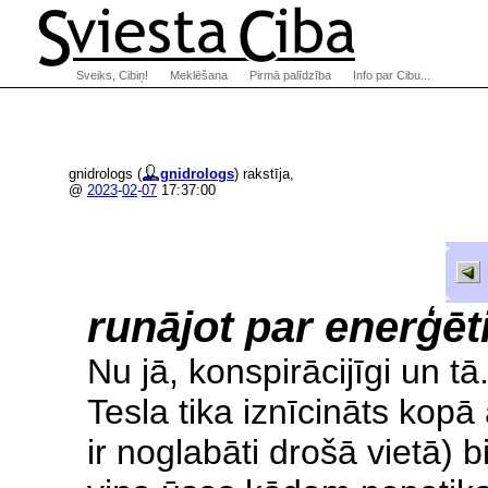
Sveiks, Cibiņ!
Meklēšana
Pirmā palīdzība
Info par Cibu...
gnidrologs (
gnidrologs
) rakstīja,
@
2023
-
02
-
07
17:37:00
runājot par enerģēt
Nu jā, konspirācijīgi un tā
Tesla tika iznīcināts kopā
ir noglabāti drošā vietā) 