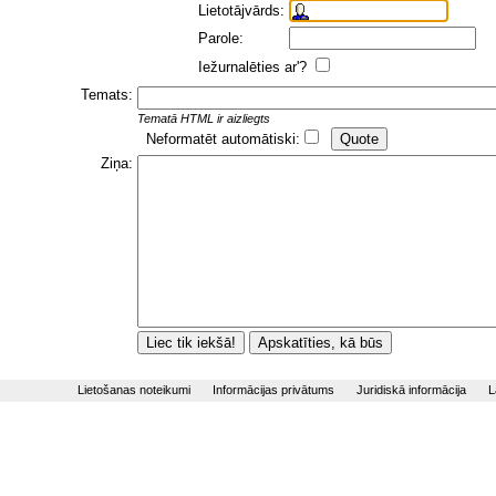
Lietotājvārds:
Parole:
Iežurnalēties ar'?
Temats:
Tematā HTML ir aizliegts
Neformatēt automātiski:
Ziņa:
Lietošanas noteikumi
Informācijas privātums
Juridiskā informācija
L