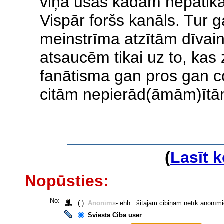
viņa ūsas kādam nepatika
Vispār foršs kanāls. Tur
meinstrīma atzītām dīvai
atsaucēm tikai uz to, kas
fanātisma gan pros gan co
citām nepierād(āmām)ītām 
(
Lasīt 
Nopūsties:
No:
( )
Anonīms
- ehh.. šitajam cibiņam netīk anonīm
Sviesta Ciba user