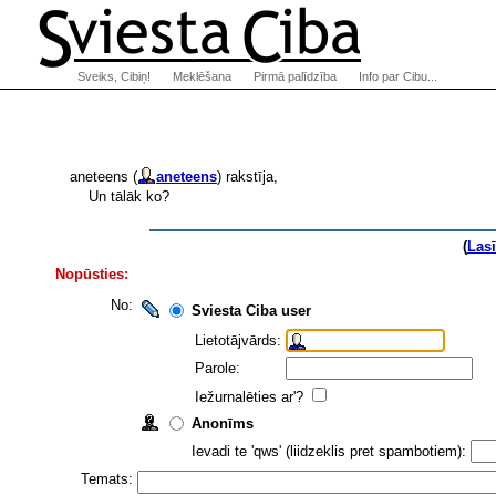
Sveiks, Cibiņ!
Meklēšana
Pirmā palīdzība
Info par Cibu...
aneteens (
aneteens
) rakstīja,
Un tālāk ko?
(
Las
Nopūsties:
No:
Sviesta Ciba user
Lietotājvārds:
Parole:
Iežurnalēties ar'?
Anonīms
Ievadi te 'qws' (liidzeklis pret spambotiem):
Temats: