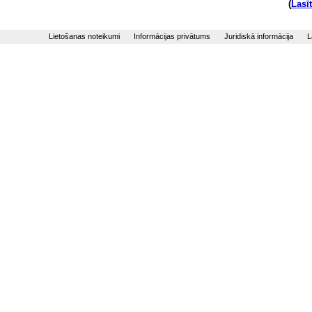
(
Lasī
Lietošanas noteikumi
Informācijas privātums
Juridiskā informācija
L