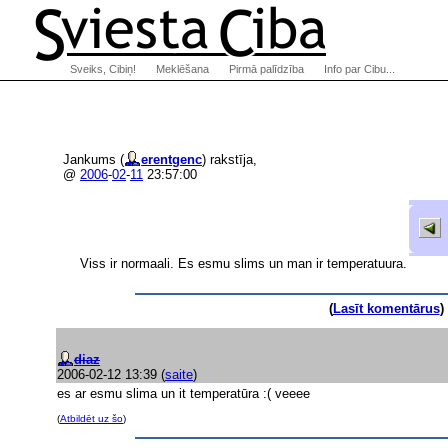
Sveiks, Cibiņ!
Meklēšana
Pirmā palīdzība
Info par Cibu...
Jankums (
erentgenc
) rakstīja,
@
2006
-
02
-
11
23:57:00
Viss ir normaali. Es esmu slims un man ir temperatuura.
(
Lasīt komentārus
) 
diaz
2006-02-12 13:39
(
saite
)
es ar esmu slima un it temperatūra :( veeee
(
Atbildēt uz šo
)