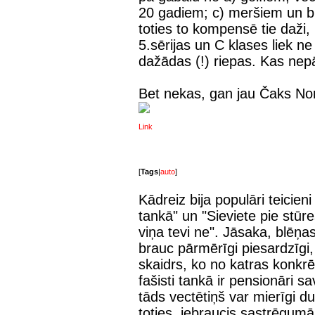
20 gadiem; c) meršiem un bū
toties to kompensē tie daži
5.sērijas un C klases liek ne
dažādas (!) riepas. Kas nep
Bet nekas, gan jau Čaks Nor
Link
[
Tags
|
auto
]
Kādreiz bija populāri teicieni
tankā" un "Sieviete pie stūre
viņa tevi ne". Jāsaka, blēņas
brauc pārmērīgi piesardzīgi,
skaidrs, ko no katras konkrē
fašisti tankā ir pensionāri 
tāds vectētiņš var mierīgi du
toties, iebraucis sastrēgumā 