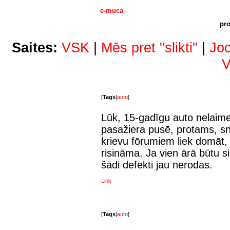
e-muca
pro
Saites:
VSK
|
Mēs pret "slikti"
|
Joc
V
[
Tags
|
auto
]
Lūk, 15-gadīgu auto nelaime
pasažiera pusē, protams, sn
krievu fōrumiem liek domāt, 
risināma. Ja vien ārā būtu si
šādi defekti jau nerodas.
Link
[
Tags
|
auto
]