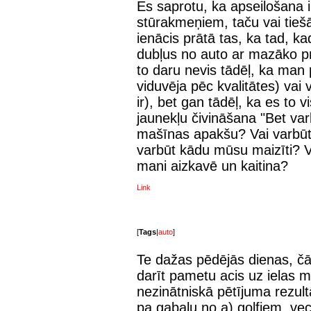
Es saprotu, ka apseilošana i
stūrakmeņiem, taču vai tie
ienācis prātā tas, ka tad, 
dubļus no auto ar mazāko p
to daru nevis tādēļ, ka man
viduvēja pēc kvalitātes) vai
ir), bet gan tādēļ, ka es to v
jaunekļu čivināšana "Bet va
mašīnas apakšu? Vai varbūt 
varbūt kādu mūsu maizīti? Vai
mani aizkavē un kaitina?
Link
[
Tags
|
auto
]
Te dažas pēdējās dienas, čā
darīt pametu acis uz ielas m
nezinātniskā pētījuma rezultā
pa gabalu no a) golfiem, ve