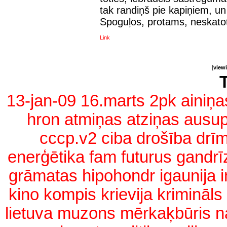
tak randiņš pie kapiņiem, un
Spoguļos, protams, neskato
Link
[
view
13-jan-09
16.marts
2pk
ainiņa
hron
atmiņas
atziņas
ausup
cccp.v2
ciba
drošība
drīm
enerģētika
fam
futurus
gandrī
grāmatas
hipohondr
igaunija
kino
kompis
krievija
krimināls
lietuva
muzons
mērkaķbūris
n