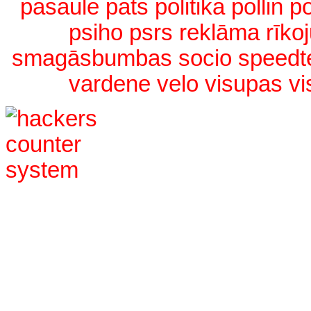
pasaule
pats
politika
pollin
p
psiho
psrs
reklāma
rīko
smagāsbumbas
socio
speedt
vardene
velo
visupas
vi