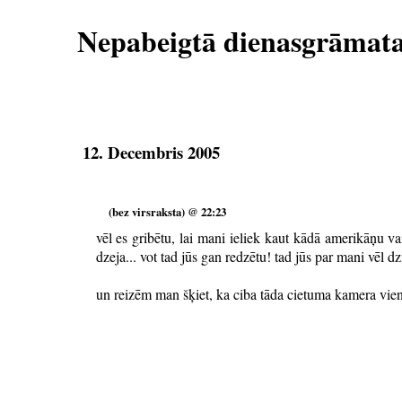
Nepabeigtā dienasgrāmat
12. Decembris 2005
(bez virsraksta) @ 22:23
vēl es gribētu, lai mani ieliek kaut kādā amerikāņu vai
dzeja... vot tad jūs gan redzētu! tad jūs par mani vēl dz
un reizēm man šķiet, ka ciba tāda cietuma kamera vien 