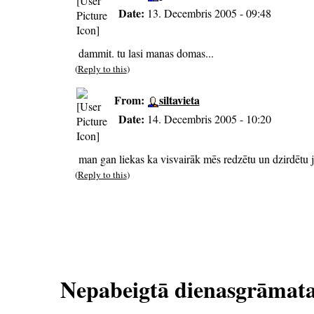
Date:
13. Decembris 2005 - 09:48
dammit. tu lasi manas domas...
(
Reply to this
)
From:
siltavieta
Date:
14. Decembris 2005 - 10:20
man gan liekas ka visvairāk mēs redzētu un dzirdētu j
(
Reply to this
)
Nepabeigtā dienasgrāmat