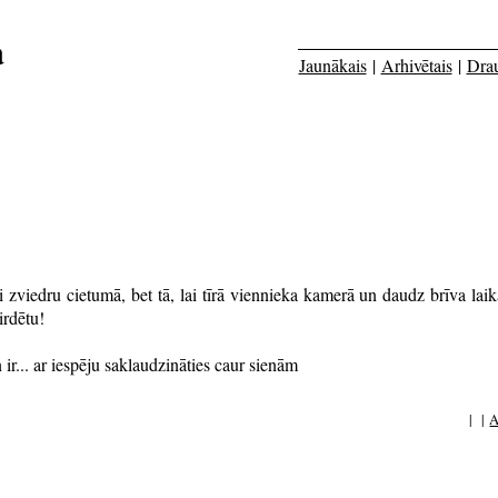
a
Jaunākais
|
Arhivētais
|
Dra
 zviedru cietumā, bet tā, lai tīrā viennieka kamerā un daudz brīva laika
irdētu!
ir... ar iespēju saklaudzināties caur sienām
| |
A