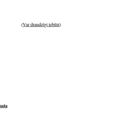
(
Var draudzīgi iebilst
)
mata