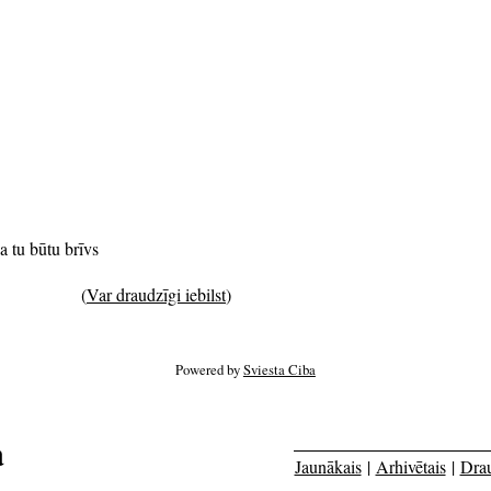
a tu būtu brīvs
(
Var draudzīgi iebilst
)
Powered by
Sviesta Ciba
a
Jaunākais
|
Arhivētais
|
Dra