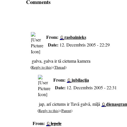
Comments
From:
rasbainieks
Date:
12. Decembris 2005 - 22:29
galva, galva ir tā cietuma kamera
(
Reply to this
) (
Thread
)
From:
jubilacija
Date:
12. Decembris 2005 - 22:31
dienasgra
jap, arī cietums ir Tavā galvā, mīļā
(
Reply to this
) (
Parent
)
From:
lepele