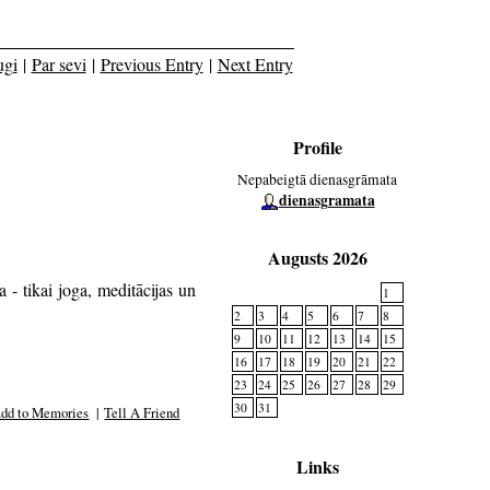
ugi
|
Par sevi
|
Previous Entry
|
Next Entry
Profile
Nepabeigtā dienasgrāmata
dienasgramata
Augusts 2026
 - tikai joga, meditācijas un
1
2
3
4
5
6
7
8
9
10
11
12
13
14
15
16
17
18
19
20
21
22
23
24
25
26
27
28
29
30
31
dd to Memories
|
Tell A Friend
Links