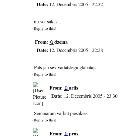
Date:
12. Decembris 2005 - 22:32
nu vo. sākas...
(
Reply to this
)
From:
dzeina
Date:
12. Decembris 2005 - 22:38
Pats jau sev vārtatslēgu glabātājs.
(
Reply to this
)
From:
artis
Date:
12. Decembris 2005 - 23:30
Seminārām varbūt piesakies.
(
Reply to this
)
From:
prox