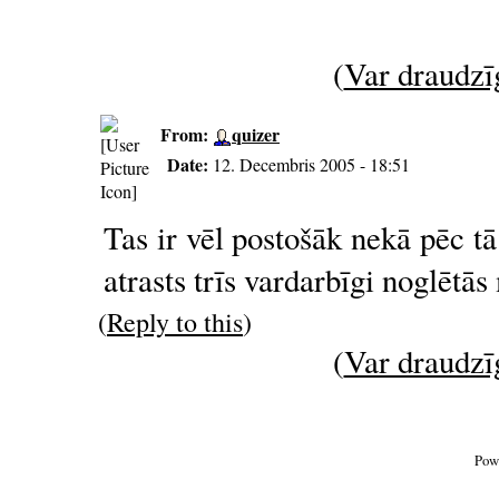
(
Var draudzīg
From:
quizer
Date:
12. Decembris 2005 - 18:51
Tas ir vēl postošāk nekā pēc t
atrasts trīs vardarbīgi noglētā
(
Reply to this
)
(
Var draudzīg
Pow