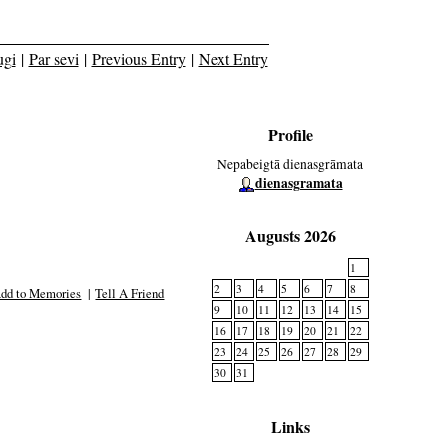
ugi
|
Par sevi
|
Previous Entry
|
Next Entry
Profile
Nepabeigtā dienasgrāmata
dienasgramata
Augusts 2026
1
2
3
4
5
6
7
8
dd to Memories
|
Tell A Friend
9
10
11
12
13
14
15
16
17
18
19
20
21
22
23
24
25
26
27
28
29
30
31
Links