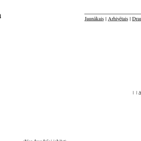
a
Jaunākais
|
Arhivētais
|
Dra
| |
A