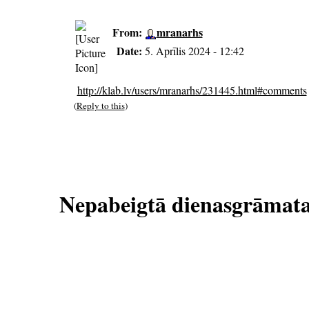
From:
mranarhs
Date:
5. Aprīlis 2024 - 12:42
http://klab.lv/users/mranarhs/231445.ht
ml#comments
(
Reply to this
)
Nepabeigtā dienasgrāmat