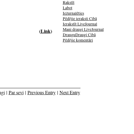
Rakstīt
Labot
Iežurnalēties
Pēdējie ieraksti Cibā
Ierakstīt LiveJournal
Mani draugi LiveJournal
(
Link
)
DrauguDraugi Cibā
Pēdējie komentāri
ugi
|
Par sevi
|
Previous Entry
|
Next Entry