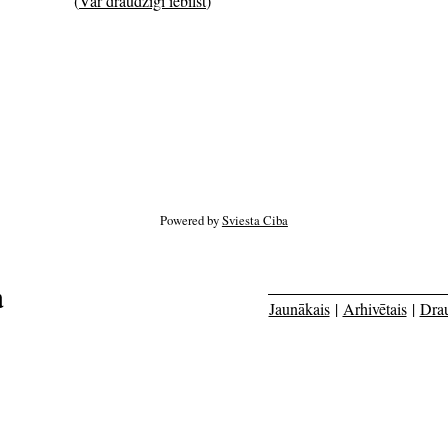
(
Var draudzīgi iebilst
)
Powered by
Sviesta Ciba
a
Jaunākais
|
Arhivētais
|
Dra