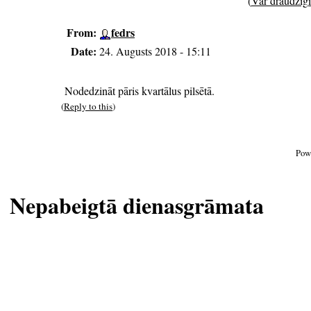
(
Var draudzīgi 
From:
fedrs
Date:
24. Augusts 2018 - 15:11
Nodedzināt pāris kvartālus pilsētā.
(
Reply to this
)
Pow
Nepabeigtā dienasgrāmata