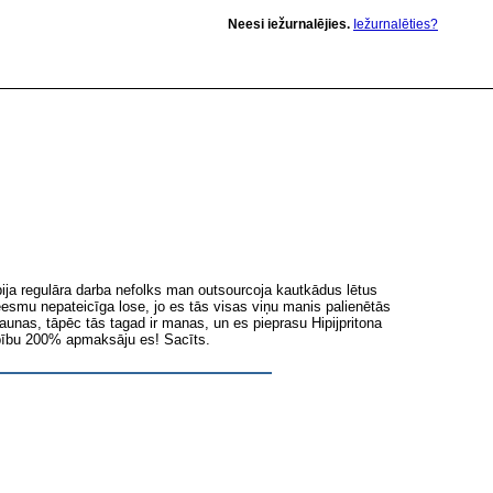
Neesi iežurnalējies.
Iežurnalēties?
bija regulāra darba nefolks man outsourcoja kautkādus lētus
eesmu nepateicīga lose, jo es tās visas viņu manis palienētās
aunas, tāpēc tās tagad ir manas, un es pieprasu Hipijpritona
rbību 200% apmaksāju es! Sacīts.