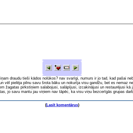
iņam draudu tieši kādos nolūkos? nav svarīgi, numurs ir jo tad, kad pašai ne
 un vēl pielēja pilnu savu šrota bāku un nokurīja visu gandžu, bet es nemaz n
 žagatas pirkstiņiem salabojusi, salāpījusi, izcakinājusi un restaurējusi kā j
as, jo savu mantu jau viņiem nav tāpēc, ka visu viņu bezcerīgās grupas da
(
Lasīt komentārus
)