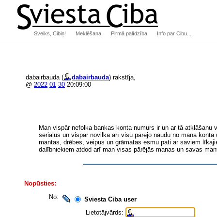
Sveiks, Cibiņ!
Meklēšana
Pirmā palīdzība
Info par Cibu...
dabairbauda (
dabairbauda
) rakstīja,
@
2022
-
01
-
30
20:09:00
Man vispār nefolka bankas konta numurs ir un ar tā atklāšanu v
seriālus un vispār novilka arī visu pārējo naudu no mana konta
mantas, drēbes, veipus un grāmatas esmu pati ar saviem līkajiem
dalībniekiem atdod arī man visas pārējās manas un savas mant
Nopūsties:
No:
Sviesta Ciba user
Lietotājvārds: