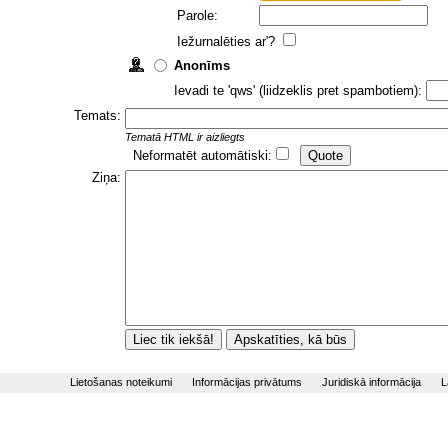
Parole:
Iežurnalēties ar'?
Anonīms
Ievadi te 'qws' (liidzeklis pret spambotiem):
Temats:
Tematā HTML ir aizliegts
Neformatēt automātiski:
Ziņa:
Lietošanas noteikumi
Informācijas privātums
Juridiskā informācija
L