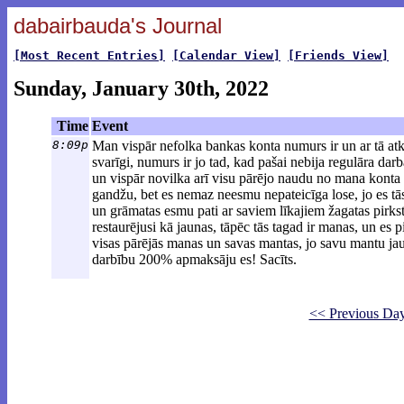
dabairbauda's Journal
[Most Recent Entries]
[Calendar View]
[Friends View]
Sunday, January 30th, 2022
Time
Event
8:09p
Man vispār nefolka bankas konta numurs ir un ar tā at
svarīgi, numurs ir jo tad, kad pašai nebija regulāra da
un vispār novilka arī visu pārējo naudu no mana konta 
gandžu, bet es nemaz neesmu nepateicīga lose, jo es tā
un grāmatas esmu pati ar saviem līkajiem žagatas pirksti
restaurējusi kā jaunas, tāpēc tās tagad ir manas, un es
visas pārējās manas un savas mantas, jo savu mantu ja
darbību 200% apmaksāju es! Sacīts.
<< Previous Da