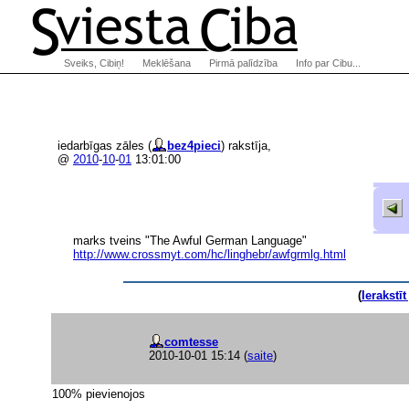
Sveiks, Cibiņ!
Meklēšana
Pirmā palīdzība
Info par Cibu...
iedarbīgas zāles (
bez4pieci
) rakstīja,
@
2010
-
10
-
01
13:01:00
marks tveins "The Awful German Language"
http://www.crossmyt.com/hc/linghebr/awf
grmlg.html
(
Ierakstī
comtesse
2010-10-01 15:14
(
saite
)
100% pievienojos