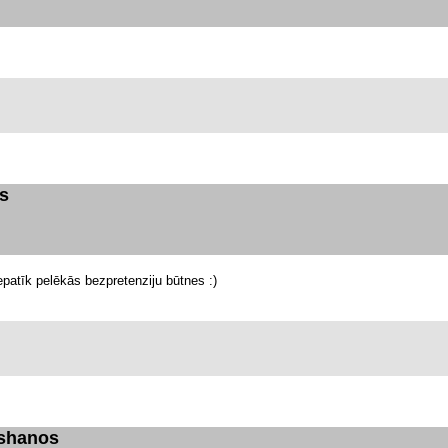
s
patīk pelēkās bezpretenziju būtnes :)
kshanos