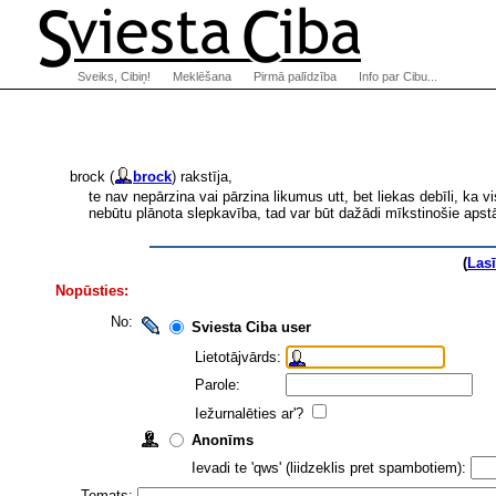
Sveiks, Cibiņ!
Meklēšana
Pirmā palīdzība
Info par Cibu...
brock (
brock
) rakstīja,
te nav nepārzina vai pārzina likumus utt, bet liekas debīli, ka 
nebūtu plānota slepkavība, tad var būt dažādi mīkstinošie apstā
(
Las
Nopūsties:
No:
Sviesta Ciba user
Lietotājvārds:
Parole:
Iežurnalēties ar'?
Anonīms
Ievadi te 'qws' (liidzeklis pret spambotiem):
Temats: