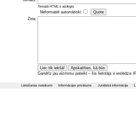
Tematā HTML ir aizliegts
Neformatēt automātiski:
Ziņa:
Gandrīz jau aizmirsu pateikt – šis lietotājs ir ieslēdzis
Lietošanas noteikumi
Informācijas privātums
Juridiskā informācija
L