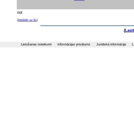
not
(
Atbildēt uz šo
)
(
Lasī
Lietošanas noteikumi
Informācijas privātums
Juridiskā informācija
L