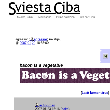
Sveiks, Cibiņ!
Meklēšana
Pirmā palīdzība
Info par Cibu...
agressor (
agressor
) rakstīja,
@
2007
-
01
-
22
18:55:00
bacon is a vegetable
(
Lasīt komentārus
) 
actionman
2007-01-23 15:16
(
saite
)