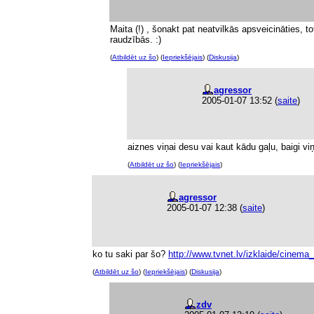
Maita (!) , šonakt pat neatvilkās apsveicināties, to
raudzībās. :)
(
Atbildēt uz šo
) (
Iepriekšējais
) (
Diskusija
)
agressor
2005-01-07 13:52
(
saite
)
aiznes viņai desu vai kaut kādu gaļu, baigi v
(
Atbildēt uz šo
) (
Iepriekšējais
)
agressor
2005-01-07 12:38
(
saite
)
ko tu saki par šo?
http://www.tvnet.lv/izklaide/cinema
_
(
Atbildēt uz šo
) (
Iepriekšējais
) (
Diskusija
)
zdv