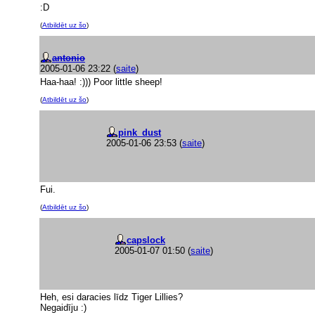
:D
(
Atbildēt uz šo
)
antonio
2005-01-06 23:22
(
saite
)
Haa-haa! :))) Poor little sheep!
(
Atbildēt uz šo
)
pink_dust
2005-01-06 23:53
(
saite
)
Fui.
(
Atbildēt uz šo
)
capslock
2005-01-07 01:50
(
saite
)
Heh, esi daracies līdz Tiger Lillies?
Negaidīju :)