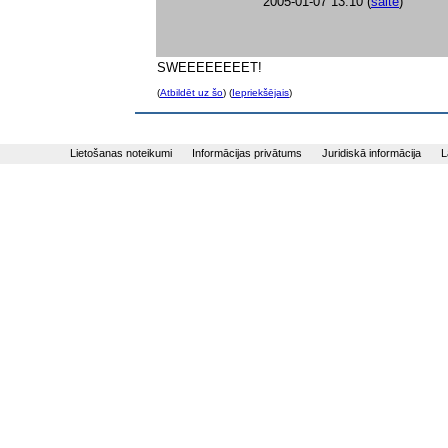
2005-01-07 13:10
(
saite
)
SWEEEEEEEET!
(
Atbildēt uz šo
) (
Iepriekšējais
)
Lietošanas noteikumi
Informācijas privātums
Juridiskā informācija
L