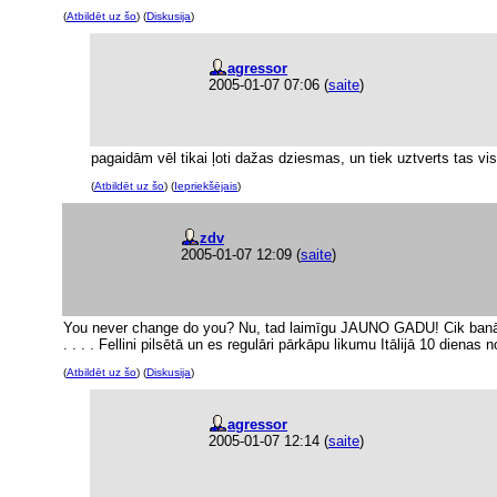
(
Atbildēt uz šo
) (
Diskusija
)
agressor
2005-01-07 07:06
(
saite
)
pagaidām vēl tikai ļoti dažas dziesmas, un tiek uztverts tas vi
(
Atbildēt uz šo
) (
Iepriekšējais
)
zdv
2005-01-07 12:09
(
saite
)
You never change do you? Nu, tad laimīgu JAUNO GADU! Cik banāla 
. . . . Fellini pilsētā un es regulāri pārkāpu likumu Itālijā 10 dienas 
(
Atbildēt uz šo
) (
Diskusija
)
agressor
2005-01-07 12:14
(
saite
)