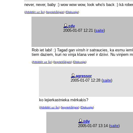
never, never, baby :) wow wow wow, look who's back :) kā roberto
(
Atbildēt uz šo
) (
Iepriekšējais
) (
Diskusija
)
zdv
2005-01-07 12:21
(
saite
)
Rob iet labi! :) Tagad gan vinsh ir satraucies, ka esmu iemīl
tiem daziem, kuri no vinja klana veel ir dziivi. Nu vinjiem 
(
Atbildēt uz šo
) (
Iepriekšējais
) (
Diskusija
)
agressor
2005-01-07 12:28
(
saite
)
ko lejierkastnieka mērkaķis?
(
Atbildēt uz šo
) (
Iepriekšējais
) (
Diskusija
)
zdv
2005-01-07 13:14
(
saite
)