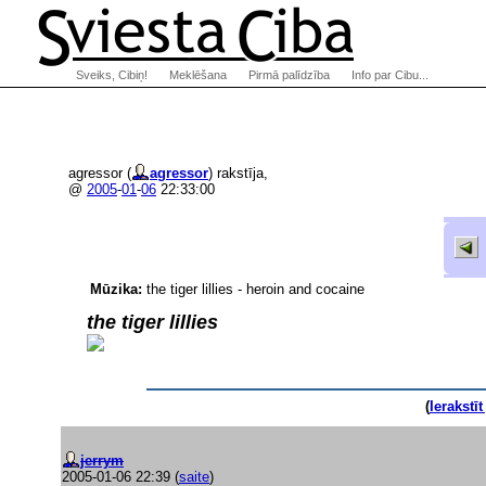
Sveiks, Cibiņ!
Meklēšana
Pirmā palīdzība
Info par Cibu...
agressor (
agressor
) rakstīja,
@
2005
-
01
-
06
22:33:00
Mūzika:
the tiger lillies - heroin and cocaine
the tiger lillies
(
Ierakstī
jerrym
2005-01-06 22:39
(
saite
)