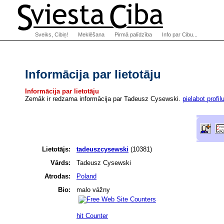
Sveiks, Cibiņ!
Meklēšana
Pirmā palīdzība
Info par Cibu...
Informācija par lietotāju
Informācija par lietotāju
Zemāk ir redzama informācija par Tadeusz Cysewski.
pielabot profil
Lietotājs:
tadeuszcysewski
(10381)
Vārds:
Tadeusz Cysewski
Atrodas:
Poland
Bio:
malo vážny
hit Counter