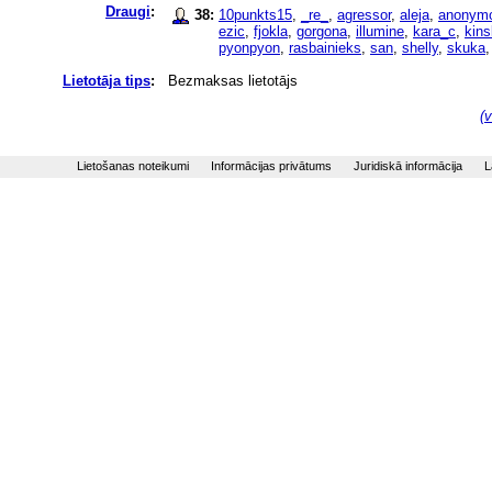
Draugi
:
38:
10punkts15
,
_re_
,
agressor
,
aleja
,
anonym
ezic
,
fjokla
,
gorgona
,
illumine
,
kara_c
,
kins
pyonpyon
,
rasbainieks
,
san
,
shelly
,
skuka
Lietotāja tips
:
Bezmaksas lietotājs
(v
Lietošanas noteikumi
Informācijas privātums
Juridiskā informācija
L