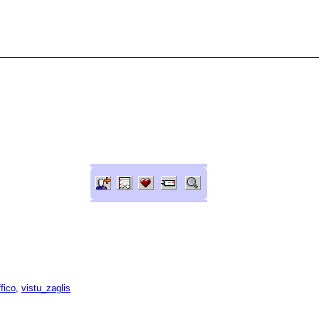
ffico
,
vistu_zaglis