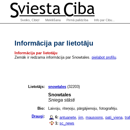
Sveiks, Cibiņ!
Meklēšana
Pirmā palīdzība
Info par Cibu...
Informācija par lietotāju
Informācija par lietotāju
Zemāk ir redzama informācija par Snowtales.
pielabot profilu
.
Lietotājs:
snowtales
(32203)
Snowtales
Sniega stāsti
Bio:
Laivoju, riteņoju, pārgājienoju, fotografēju.
Draugi
:
6:
antuanete
,
jim
,
mausoons
,
pati_viena
,
tra
1:
sc_news