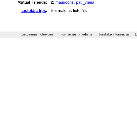
Mutual Friends:
2:
mausoons
,
pati_viena
Lietotāja tips
:
Bezmaksas lietotājs
Lietošanas noteikumi
Informācijas privātums
Juridiskā informācija
L