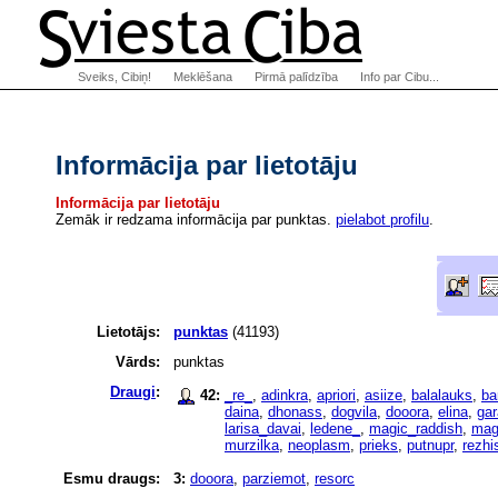
Sveiks, Cibiņ!
Meklēšana
Pirmā palīdzība
Info par Cibu...
Informācija par lietotāju
Informācija par lietotāju
Zemāk ir redzama informācija par punktas.
pielabot profilu
.
Lietotājs:
punktas
(41193)
Vārds:
punktas
Draugi
:
42:
_re_
,
adinkra
,
apriori
,
asiize
,
balalauks
,
ba
daina
,
dhonass
,
dogvila
,
dooora
,
elina
,
ga
larisa_davai
,
ledene_
,
magic_raddish
,
mag
murzilka
,
neoplasm
,
prieks
,
putnupr
,
rezhi
Esmu draugs:
3:
dooora
,
parziemot
,
resorc