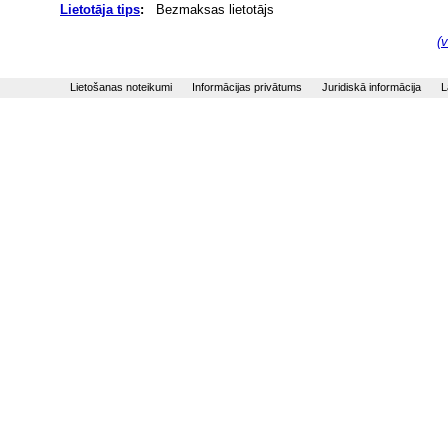
Lietotāja tips
:
Bezmaksas lietotājs
(v
Lietošanas noteikumi
Informācijas privātums
Juridiskā informācija
L