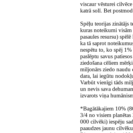
viscaur vēsturei cilvēce
katrā solī. Bet postmode
Spēļu teorijas zinātājs 
kuras noteikumi visām p
pasaules resursu) spēlē 
ka tā saprot noteikumus
nespētu to, ko spēj 1% 
paslēptu savus patieso
ziedošana cēliem mērķi
miljonārs ziedo naudu d
dara, lai iegūtu nodokļ
Varbūt vienīgi tāds mil
un nevis sava dehumaniz
izvarots viņa humānism
*Bagātākajiem 10% (80
3/4 no visiem planētas
000 cilvēki) iespēju sa
paaudzes jaunu cilvēku