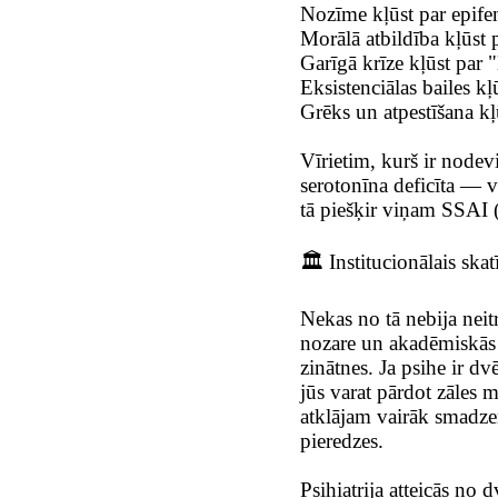
Nozīme kļūst par epife
Morālā atbildība kļūst 
Garīgā krīze kļūst par 
Eksistenciālas bailes k
Grēks un atpestīšana kļ
Vīrietim, kurš ir nodev
serotonīna deficīta — v
tā piešķir viņam SSAI (
🏛️ Institucionālais ska
Nekas no tā nebija neitr
nozare un akadēmiskās 
zinātnes. Ja psihe ir dv
jūs varat pārdot zāles
atklājam vairāk smadzeņ
pieredzes.
Psihiatrija atteicās no