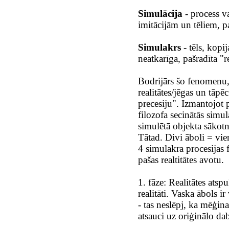
Simulācija
- process va
imitācijām un tēliem, p
Simulakrs
- tēls, kopi
neatkarīga, pašradīta "r
Bodrijārs šo fenomenu, 
realitātes/jēgas un tāp
precesiju". Izmantojot 
filozofa secinātās simul
simulētā objekta sākotn
Tātad. Divi āboli = vie
4 simulakra procesijas f
pašas realtitātes avotu.
1. fāze: Realitātes atsp
realitāti. Vaska ābols ir
- tas neslēpj, ka mēģin
atsauci uz oriģinālo dab