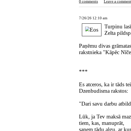
0 comments
Leave a commen
7/26/26 12:10 am
Turpinu las
Zelta pilds
Paņēmu divas grāmatas 
rakstnieka "Kāpēc Nīče
***
Es atceros, ka ir tāds 
Dzenbudisma rakstos:
"Dari savu darbu atbildī
Lūk, ja Tev maksā mazu
tiem, kas, manuprāt,
saņem tādu algu, ar kur