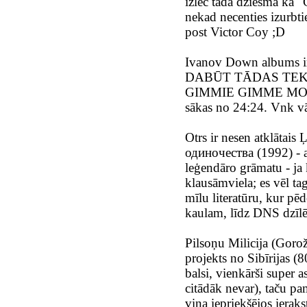
izlec tāda dziesma kā "
nekad necenties izurbti
post Victor Coy ;D
Ivanov Down albums ir 
DABŪT TĀDAS TEKST
GIMMIE GIMME MORE I
sākas no 24:24. Vnk vāā
Otrs ir nesen atklātai
одиночества (1992) - 
leģendāro grāmatu - ja k
klausāmviela; es vēl tag
mīlu literatūru, kur pēdē
kaulam, līdz DNS dzīlē
Pilsoņu Milicija (Goro
projekts no Sibīrijas (8
balsi, vienkārši super 
citādāk nevar), taču pa
viņa iepriekšējos ierak