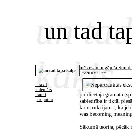
un tad
un tad ta
kaķis
mēs esam iegājuši Simul
8/5/26 03:22 pm
ieraxti
kalentārs
publicētajā grāmatā (spi
trauki
par putnu
sabiedrība ir tiktāl pie
konstrukcijām -, ka je
was becoming meaningl
Sākumā teorija, pēcāk 