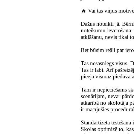
🔥 Vai tas viņus motiv
Dažus noteikti jā. Bērni
noteikumu ievērošana —
atklāšanu, nevis tikai t
Bet būsim reāli par ie
Tas nesasniegs visus. 
Tas ir labi. Arī pašreiz
pieeja vismaz piedāvā al
Tam ir nepieciešams sko
scenārijam, nevar pārd
atkarībā no skolotāja p
ir mācījušies procedurā
Standartizēta testēšana 
Skolas optimizē to, kas