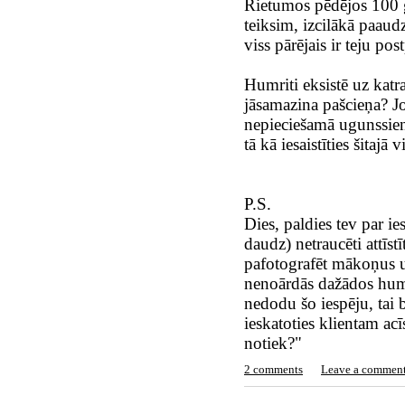
Rietumos pēdējos 100 
teiksim, izcilākā paaudz
viss pārējais ir teju p
Humriti eksistē uz katr
jāsamazina pašcieņa? Jo 
nepieciešamā ugunssiena
tā kā iesaistīties šitaj
P.S.
Dies, paldies tev par ie
daudz) netraucēti attīst
pafotografēt mākoņus 
nenoārdās dažādos humri
nedodu šo iespēju, tai b
ieskatoties klientam ac
notiek?"
2 comments
Leave a commen