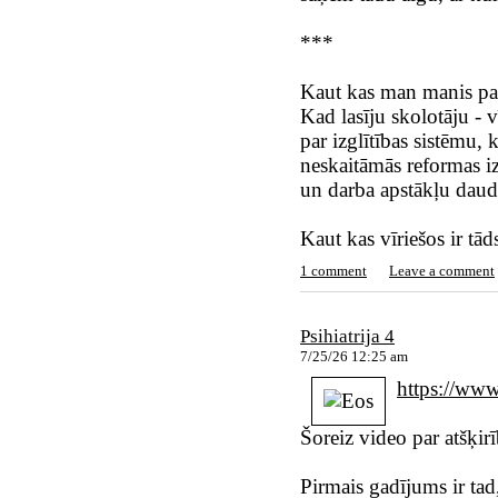
***
Kaut kas man manis paš
Kad lasīju skolotāju - 
par izglītības sistēmu, 
neskaitāmās reformas iz
un darba apstākļu daud
Kaut kas vīriešos ir tād
1 comment
Leave a comment
Psihiatrija 4
7/25/26 12:25 am
https://w
Šoreiz video par atšķi
Pirmais gadījums ir tad,