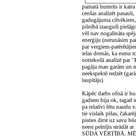
pamatā humrits ir katra
cenšas analizēt pasauli,
gadugājuma cilvēkiem, j
pilnībā izauguši pielāg
vēl nav nogalināta spēja
enerģiju (nerunāsim par
par vergiem-patērētājie
ielas domās, ka esmu t
notiekošā analīzē par 
pagāja man garām un ned
neekspektē redzēt (garā
laupītājs).
Kāpēc darbs ofisā ir h
gadiem bija ok, tagad i
pa relatīvi lētu naudu v
tie vislaik pišas, čakarē
pisties dirst uz savu bū
neesi pelnījis strā
SŪDA VĒRTĪBĀ. MĒS