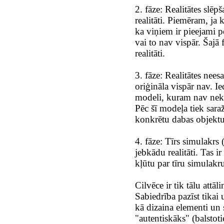
2. fāze: Realitātes slē
realitāti. Piemēram, ja 
ka viņiem ir pieejami pe
vai to nav vispār. Šajā 
realitāti.
3. fāze: Realitātes nee
oriģināla vispār nav. I
modeli, kuram nav nekā
Pēc šī modeļa tiek sara
konkrētu dabas objektu
4. fāze: Tīrs simulakrs 
jebkādu realitāti. Tas ir
kļūtu par tīru simulakru
Cilvēce ir tik tālu attāl
Sabiedrība pazīst tikai
kā dizaina elementi un s
"autentiskāks" (balstot