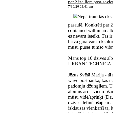
par 2 izciliem post-sovi
7/30/26 03:41 pm
pasaulē. Konkrēti par 
contained within an alb
es nevaru ieteikt. Tas ir
brīvā garā varat eksplor
mūsu puses tumšo vibrā
Mans top 10 dzīves a
URBAN TECHNICAL
Jēzus Svētā Marija - t
wave postpankā, kas nāc
padomju džungļiem. Tāpē
albums arī ir vienojošai
mūsu vidē/apriņķī (Dau
dzīves definējošajiem a
izklausās vienkārši tā, 