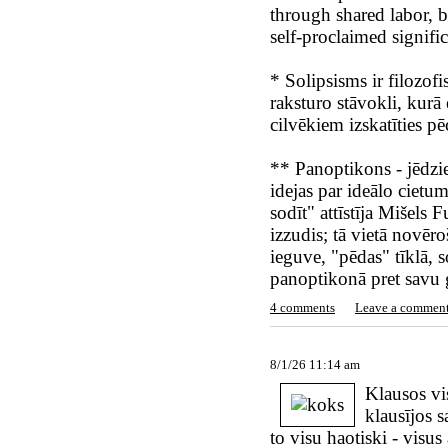
through shared labor, b
self-proclaimed signifi
* Solipsisms ir filozofi
raksturo stāvokli, kurā
cilvēkiem izskatīties pē
** Panoptikons - jēdzi
idejas par ideālo ciet
sodīt" attīstīja Mišels 
izzudis; tā vietā novēro
ieguve, "pēdas" tīklā, so
panoptikonā pret savu g
4 comments
Leave a commen
8/1/26 11:14 am
Klausos vi
klausījos s
to visu haotiski - visus