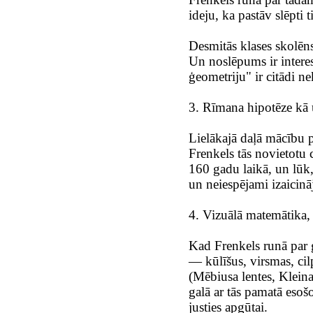
ideju, ka pastāv slēpti 
Desmitās klases skolēns
Un noslēpums ir interes
ģeometriju" ir citādi 
3. Rīmana hipotēze kā 
Lielākajā daļā mācību 
Frenkels tās novietotu 
160 gadu laikā, un lūk,
un neiespējami izaicinā
4. Vizuālā matemātika, 
Kad Frenkels runā par 
— kūlīšus, virsmas, cil
(Mēbiusa lentes, Kleina 
galā ar tās pamatā esošo
justies apgūtai.