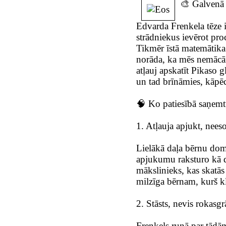
🎨 Galvenā 
Edvarda Frenkela tēze 
strādniekus ievērot pro
Tikmēr īstā matemātika
norāda, ka mēs nemācā
atļauj apskatīt Pikaso 
un tad brīnāmies, kāpēc 
🧠 Ko patiesībā saņemt
1. Atļauja apjukt, nee
Lielākā daļa bērnu do
apjukumu raksturo kā da
mākslinieks, kas skatās
milzīga bērnam, kurš kl
2. Stāsts, nevis rokasg
Frenkels runā par tādā