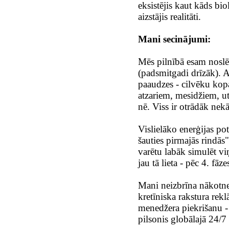
eksistējis kaut kāds bio
aizstājis realitāti.
Mani secinājumi:
Mēs pilnībā esam noslē
(padsmitgadi drīzāk). A
paaudzes - cilvēku kop
atzariem, mesidžiem, utt
nē. Viss ir otrādāk nekā
Vislielāko enerģijas po
šauties pirmajās rindās"
varētu labāk simulēt vi
jau tā lieta - pēc 4. fāz
Mani neizbrīna nākotne
kretīniska rakstura rek
menedžera piekrišanu - u
pilsonis globālajā 24/7