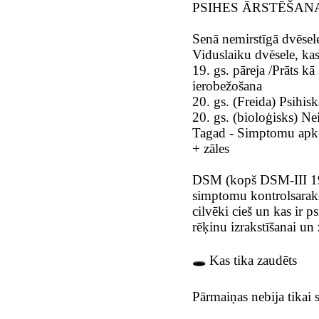
PSIHES ĀRSTĒŠANA
Senā nemirstīgā dvēsel
Viduslaiku dvēsele, kas
19. gs. pāreja /Prāts k
ierobežošana
20. gs. (Freida) Psihisk
20. gs. (bioloģisks) N
Tagad - Simptomu apk
+ zāles
DSM (kopš DSM-III 1980
simptomu kontrolsarakst
cilvēki cieš un kas ir p
rēķinu izrakstīšanai un 
🕳️ Kas tika zaudēts
Pārmaiņas nebija tikai