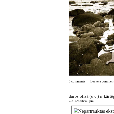
6 comments
Leave a commen
darbs ofisā (u.c.) ir kārtē
7/31/26 06:40 pm