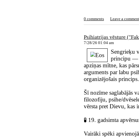
0 comments
Leave a commen
Psihiatrijas vēsture ("Fa
7/28/26 01:04 am
Sengrieķu v
principu — 
apziņas mītne, kas pārs
arguments par labu psih
organizējošais princips.
Šī nozīme saglabājās va
filozofiju, psihe/dvēse
vērsta pret Dievu, kas i
🧪 19. gadsimta apvērs
Vairāki spēki apvienojās