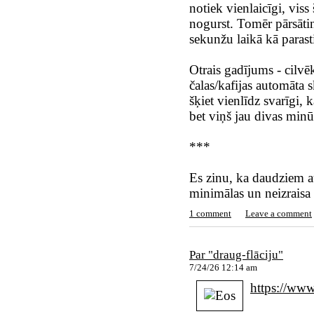
notiek vienlaicīgi, viss
nogurst. Tomēr pārsāti
sekunžu laikā kā paras
Otrais gadījums - cilvēk
čalas/kafijas automāta 
šķiet vienlīdz svarīgi, 
bet viņš jau divas minūt
***
Es zinu, ka daudziem au
minimālas un neizraisa
1 comment
Leave a comment
Par "draug-flāciju"
7/24/26 12:14 am
https://w