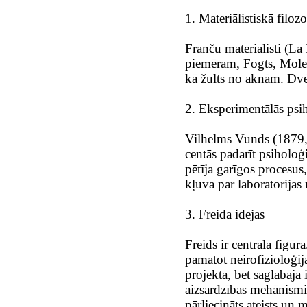
1. Materiālistiskā filozo
Franču materiālisti (La
piemēram, Fogts, Molešo
kā žults no aknām. Dvē
2. Eksperimentālās psi
Vilhelms Vunds (1879, 
centās padarīt psiholo
pētīja garīgos procesus
kļuva par laboratorijas
3. Freida idejas
Freids ir centrālā figūr
pamatot neirofizioloģijā
projekta, bet saglabāj
aizsardzības mehānismie
pārliecināts ateists un m