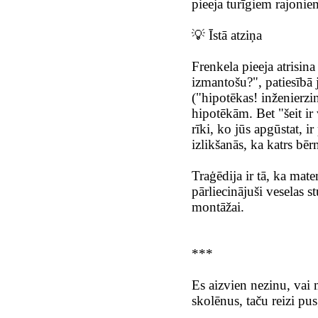
pieeja turīgiem rajon
💡 Īstā atziņa
Frenkela pieeja atrisin
izmantošu?", patiesībā 
("hipotēkas! inženierzi
hipotēkām. Bet "šeit ir
rīki, ko jūs apgūstat, i
izlikšanās, ka katrs bēr
Traģēdija ir tā, ka mat
pārliecinājuši veselas 
montāžai.
***
Es aizvien nezinu, vai
skolēnus, taču reizi pus