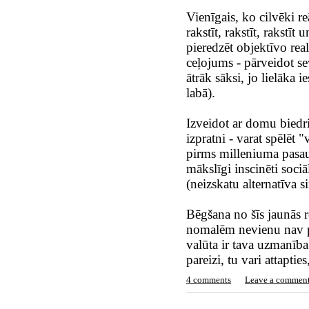
Vienīgais, ko cilvēki reāl
rakstīt, rakstīt, rakstī
pieredzēt objektīvo reali
ceļojums - pārveidot sev
ātrāk sāksi, jo lielāka 
labā).
Izveidot ar domu biedri
izpratni - varat spēlēt "
pirms milleniuma pasaulē
mākslīgi inscinēti sociā
(neizskatu alternatīva s
Bēgšana no šīs jaunās r
nomalēm nevienu nav p
valūta ir tava uzmanība
pareizi, tu vari attapti
4 comments
Leave a commen