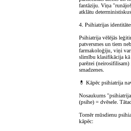
fantāziju. Viņa "runājošā
atklātu deterministisku
4. Psihiatrijas identitāte
Psihiatrija vēlējās leģit
patversmes un tiem nebi
farmakoloģiju, viņi var
slimību klasifikācija k
parēzei (neirosifilisam) 
smadzenes.
💊 Kāpēc psihiatrija na
Nosaukums "psihiatrija"
(psihe) = dvēsele. Tātad
Tomēr mūsdienu psihiatr
kāpēc: