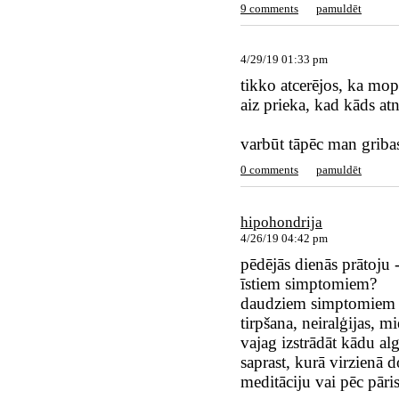
9 comments
pamuldēt
4/29/19 01:33 pm
tikko atcerējos, ka mop
aiz prieka, kad kāds at
varbūt tāpēc man griba
0 comments
pamuldēt
hipohondrija
4/26/19 04:42 pm
pēdējās dienās prātoju 
īstiem simptomiem?
daudziem simptomiem va
tirpšana, neiralģijas, 
vajag izstrādāt kādu al
saprast, kurā virzienā d
meditāciju vai pēc pāri