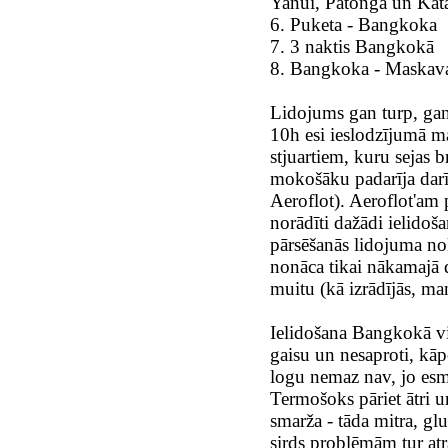
Yanui, Patonga un Kat
6. Puketa - Bangkoka
7. 3 naktis Bangkokā
8. Bangkoka - Maskava
Lidojums gan turp, gan 
10h esi ieslodzījumā ma
stjuartiem, kuru sejas b
mokošāku padarīja darī
Aeroflot). Aeroflot'am 
norādīti dažādi ielidoša
pārsēšanās lidojuma n
nonāca tikai nākamajā 
muitu (kā izrādījās, m
Ielidošana Bangkokā vi
gaisu un nesaproti, kāp
logu nemaz nav, jo esm
Termošoks pāriet ātri 
smarža - tāda mitra, gl
sirds problēmām tur atr