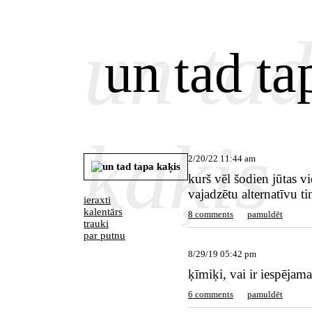
un tad
un tad ta
kaķis
2/20/22 11:44 am
kurš vēl šodien jūtas v
vajadzētu alternatīvu ti
ieraxti
kalentārs
8 comments
pamuldēt
trauki
par putnu
8/29/19 05:42 pm
ķīmiķi, vai ir iespēja
6 comments
pamuldēt