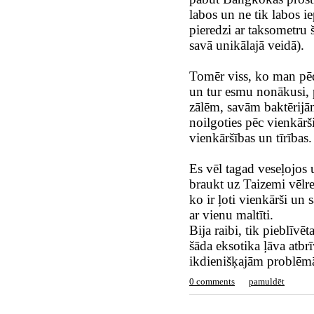
labos un ne tik labos i
pieredzi ar taksometru š
savā unikālajā veidā).
Tomēr viss, ko man pēdē
un tur esmu nonākusi, p
zālēm, savām baktērijā
noilgoties pēc vienkārš
vienkāršības un tīrības.
Es vēl tagad veseļojos 
braukt uz Taizemi vēlrei
ko ir ļoti vienkārši un
ar vienu maltīti.
Bija raibi, tik pieblīvē
šāda eksotika ļāva atbr
ikdienišķajām problēm
0 comments
pamuldēt