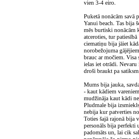
vien 3-4 eiro.
Puketā nonācām savā pi
Yanui beach. Tas bija 
mēs burtiski nonācām 
atceroties, tur patiesīb
ciematiņu bija jāiet kā
norobežojuma gājējiem u
brauc ar močiem. Visa s
ielas iet otrādi. Nevar
droši braukt pa satiksmi
Mums bija jauka, savda
- kaut kādiem varenie
mudžināja kaut kādi ned
Pludmale bija izsmiekls
nebija kur patverties no
Toties šajā rajonā bija 
personāls bija perfekti
padomāts un, lai cik s