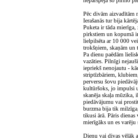
nepārspēja šo pirmo pie
Pēc divām aizvadītām 
Ierašanās tur bija kārtēj
Puketa ir tāda mierīga, z
pirkstiem un kopumā ir 
lielpilsēta ar 10 000 ve
trokšņiem, skaņām un t
Pa dienu paēdām lielis
vazāties. Pilnīgi neja
iepriekš nenojautu - kā
striptīzbāriem, klubie
perversu šovu piedāvā
kultūršoks, jo impulsi
skanēja skaļa mūzika, i
piedāvājumu vai prosti
burzma bija tik milzīga,
tikusi ārā. Pāris diena
mierīgāks un es varēju 
Dienu vai divas vēlāk 