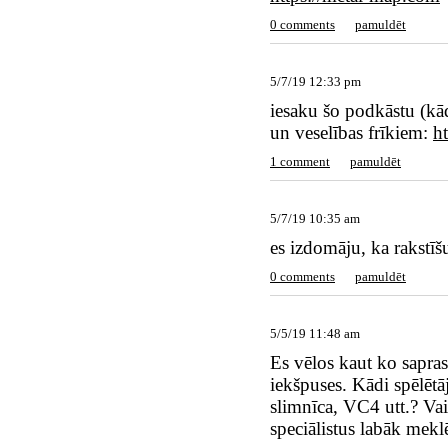
0 comments
pamuldēt
5/7/19 12:33 pm
iesaku šo podkāstu (kād
un veselības frīkiem:
h
1 comment
pamuldēt
5/7/19 10:35 am
es izdomāju, ka rakstīš
0 comments
pamuldēt
5/5/19 11:48 am
Es vēlos kaut ko sapras
iekšpuses. Kādi spēlētāj
slimnīca, VC4 utt.? Vai 
speciālistus labāk meklē