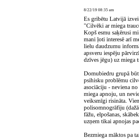
8/22/19 08:35 am
Es gribētu Latvijā izv
"Cilvēki ar miega trauc
Kopš esmu saķērusi mie
mani ļoti interesē arī 
lielu daudzumu informā
apsveru iespēju pārvirzī
dzīves jēgu) uz miega 
Domubiedru grupā būtu 
psihisku problēmu cilvē
asociāciju - neviena no
miega apnoju, un nevie
veiksmīgi risināta. Vie
polisomnogrāfiju (dažā
fāžu, elpošanas, skābek
uzņem tikai apnojas pac
Bezmiega māktos pa tais