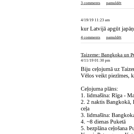
3 comments
pamuldēt
4/19/19 11:23 am
kur Latvijā apgūt japāņ
4 comments
pamuldēt
Taizeme: Bangkoka un P
4/11/19 01:30 pm
Biju ceļojumā uz Taizem
Vēlos veikt piezīmes, k
Ceļojuma plāns:
1. lidmašīna: Rīga - 
2. 2 naktis Bangkokā, l
ceļa
3. lidmašīna: Bangkoka
4. ~8 dienas Puketā
5. bezplāna ceļošana Pu