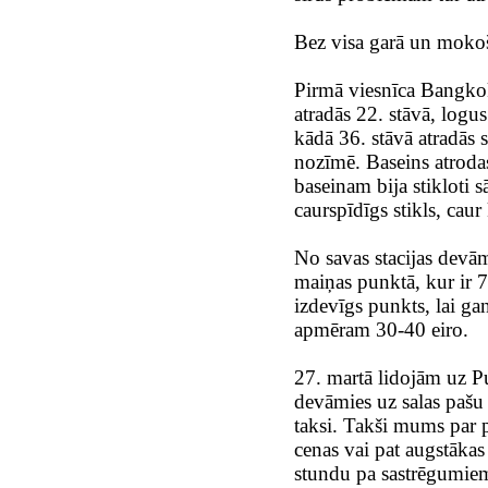
Bez visa garā un mokošā
Pirmā viesnīca Bangko
atradās 22. stāvā, logu
kādā 36. stāvā atradās 
nozīmē. Baseins atrodas
baseinam bija stikloti 
caurspīdīgs stikls, caur
No savas stacijas devā
maiņas punktā, kur ir 7 
izdevīgs punkts, lai ga
apmēram 30-40 eiro.
27. martā lidojām uz Pu
devāmies uz salas pašu 
taksi. Takši mums par p
cenas vai pat augstākas
stundu pa sastrēgumiem