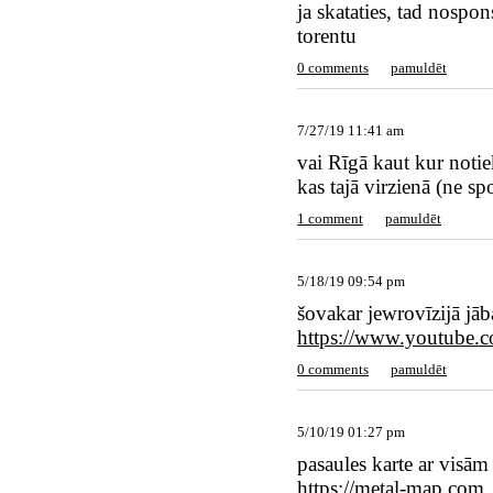
ja skataties, tad nospon
torentu
0 comments
pamuldēt
7/27/19 11:41 am
vai Rīgā kaut kur noti
kas tajā virzienā (ne sp
1 comment
pamuldēt
5/18/19 09:54 pm
šovakar jewrovīzijā jāb
https://www.youtube
0 comments
pamuldēt
5/10/19 01:27 pm
pasaules karte ar visā
https://metal-map.com