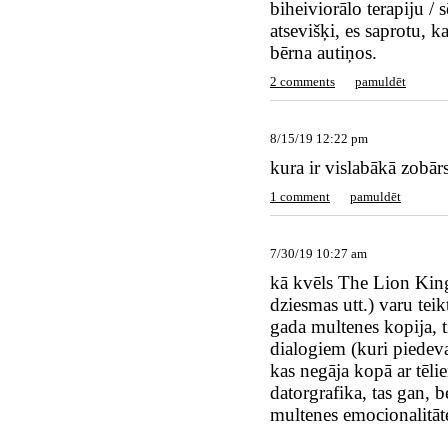
biheiviorālo terapiju /
atsevišķi, es saprotu, 
bērna autiņos.
2 comments
pamuldēt
8/15/19 12:22 pm
kura ir vislabākā zobār
1 comment
pamuldēt
7/30/19 10:27 am
kā kvēls The Lion King
dziesmas utt.) varu teik
gada multenes kopija, t
dialogiem (kuri piedeva
kas negāja kopā ar tēl
datorgrafika, tas gan, b
multenes emocionalitāt