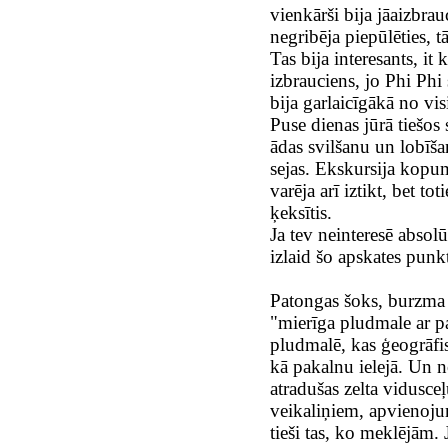
vienkārši bija jāaizbr
negribēja piepūlēties,
Tas bija interesants, it
izbrauciens, jo Phi Phi 
bija garlaicīgākā no vis
Puse dienas jūrā tiešos
ādas svilšanu un lobīš
sejas. Ekskursija kopum
varēja arī iztikt, bet tot
ķeksītis.
Ja tev neinteresē absolū
izlaid šo apskates punk
Patongas šoks, burzma 
"mierīga pludmale ar 
pludmalē, kas ģeogrāfi
kā pakalnu ielejā. Un 
atradušas zelta vidusce
veikaliņiem, apvienojum
tieši tas, ko meklējām.