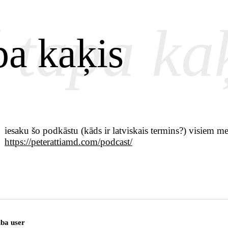
 tapa ka
pa kaķis
iesaku šo podkāstu (kāds ir latviskais termins?) visiem m
https://peterattiamd.com/podcast/
iba user