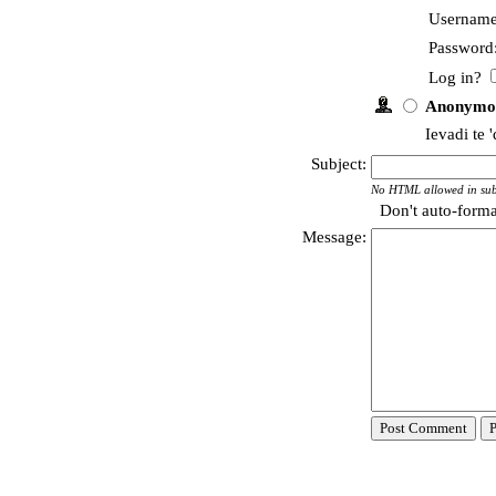
Username
Password
Log in?
Anonymo
Ievadi te 
Subject:
No HTML allowed in sub
Don't auto-form
Message: