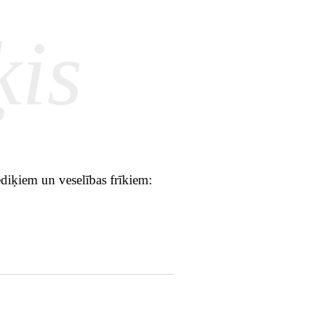
ķis
ediķiem un veselības frīkiem: