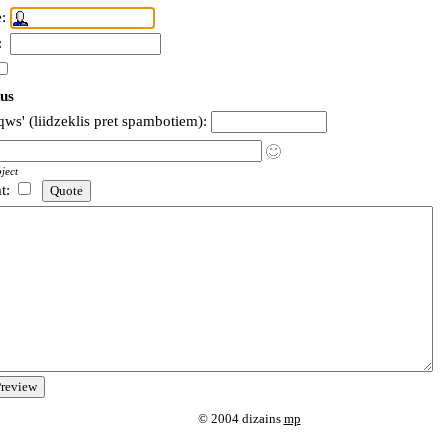
:
:
us
'qws' (liidzeklis pret spambotiem):
ject
at:
© 2004 dizains
mp