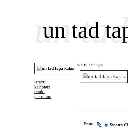
un tad
un tad ta
5/7/19 12:33 pm
ieraxti
kalentārs
trauki
par putnu
From:
Sviesta C