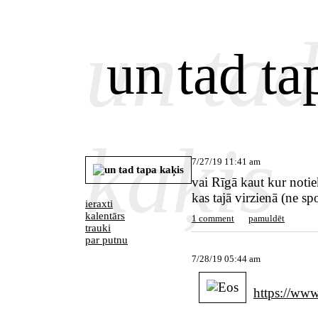
un tad
un tad ta
kaķis
7/27/19 11:41 am
vai Rīgā kaut kur noti
kas tajā virzienā (ne sp
ieraxti
kalentārs
1 comment
pamuldēt
trauki
par putnu
7/28/19 05:44 am
https://www.