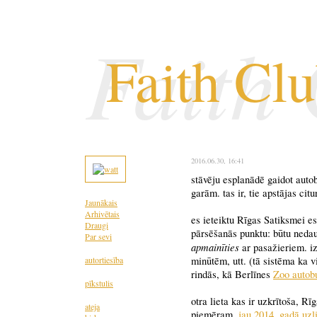
Faith
Faith Cl
2016.06.30
, 16:41
stāvēju esplanādē gaidot autobu
garām. tas ir, tie apstājas cit
Jaunākais
Arhivētais
es ieteiktu Rīgas Satiksmei es
Draugi
pārsēšanās punktu: būtu nedaudz
Par sevi
apmainīties
ar pasažieriem. izv
autortiesība
minūtēm, utt. (tā sistēma ka vi
rindās, kā Berlīnes
Zoo autob
pīkstulis
otra lieta kas ir uzkrītoša, R
ateja
piemēram,
jau 2014. gadā uzl