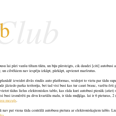
 Club
ub
su lai pāri vanšu tiltam tiktu, un biju pārsteigts, cik daudzi [citi] autobusi 
ur, un cilvēkiem nav iespēju izkāpt, pārkāpt, apvienot maršrutus.
planādē izveidot divās rindās auto platformas, veidojot to vietu par tādu sup
 jāziedo parka teritorija, bet tad visi busi kas tur cauri brauc, varētu ērti p
ietot tādus lielus elektroniskos tablo, kas rāda kuri autobusi pienāk (atiet)
si busi izsmērēti pa divu kvartālu malu, ir tāda muļķīga. lai ir 6 pieturas, 2 
usu mezgls
.
īgā nav pat viena tāda centrālā autobusu pietura ar elektroniskajiem tablo. Li
ika
.