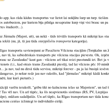
o app, kas rāda kādus transportus var lietot lai nokļūtu šurp un turp. tiešām s
os autobusiem, par kuriem bija pilnīga nesapratne kurp viņi visi brauc un pa 
tes študierēt...).
uz Jūrmalu (Majori, utt), un nekā - tāds triviāls transports kā mikriņi kas st
starppilsētu transporta
a iekšā (nu, jā, tā jau tāda
kategorija).
 Rīgas transporta savienojumi ar Pasažieru Vilciena stacijām (Torņkalns un 
ir, nav tā, ka sabiedriskais transports pie vilciena stacijas pievestu. Ok, izņ
rauc uz Zasulauku? kaut gan - vilciens arī tikai reizi pusstundā iet. Bet ja v
ienots (t.i., kad otrais trams Zasulaukā piestāj, tad lai vilciens pēc 10 minū
tt... ja nav, tad nu dirsā tādu servisu, mikriņi forever - pa ja lai busiņā iesēs
daugavas, jo nekur redz jau nav rakstīts, kad "jūrmalas" mikriņš kādā konkr
ēti, kur kurš pieturēs.)
likācijā varētu ierakstīt, "gribu tikt no kalnciema ielas uz Majoriem", un tad š
! Tas vēl nav. Un arī tāpēc, ka šīs neapvienotās sistēmas (RS, PV, Liepājas
alpo), mūžam sadalījušās. Un arī tāpēc, ka Rīgas transportam nav tāda konc
aucienu cenšas izžmiegt to individuālo eiriķi.