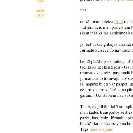
birkas
***
ienākt
iedirst
un vēl, man ieteica
Trafi
mobil
- atvēra acis man par visiem t
(kam ir laiks tās satiksmes kar
jā, bet vakar gribējās aizšaut 
Jūrmalu kursē, info nav sadzīt
bet tā plašāk paskatoties, arī
tādi tā kā neeksistējoši - tas 
tramvajs kas reizi pusstundā b
jūrmalu ar to tramvaju nav sav
lai nopirkt biļeti var paspēt, u
centru vispirms jātešas no pār
garām... Uz stabiem nav sazīm
Tas ir, es gribētu lai Trafi ap
man kādos transportos sēsties
parks, kas, redz, Jūrmalu apk
biļete", ka par katru vienu br
Tags:
piedāvājums