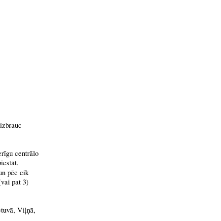
aizbrauc
erīgu centrālo
iestāt,
 un pēc cik
(vai pat 3)
etuvā, Viļņā,