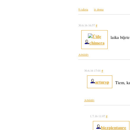
9 raksta
ir doma
30.6.16 16:57
#
laika biļete
chimera
Atbildēt
30.6.16 17:01
#
artursp
Tiem, ka
Atbildēt
1.7.16 11:07
#
biezpientaure