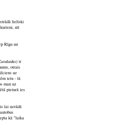
trādā lieliski
kurieni, utt
arp Rīgu un
Zasulauks) ir
ēmums, otrais
ilciens uz
tēm ietu - tā
tos man uz
ētā pieturā ies
is lai uzrādā
 autobus
epta kā "laika