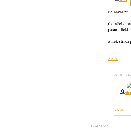
lielaakai null
diemžēl dibnt
pašam lielāki
atliek strikti
Atbildēt
29.5.03 15:1
sle
Atbildēt
1.6.03 22:50
#