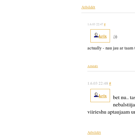
Atbildēt
1.6.03 22:47
#
krix
;))
actually - nau jau ar taam t
Atbildēt
1.6.03 22:48
#
krix
bet nu.. t
nebalstiij
viirieshu aptaujaam u
Atbildēt