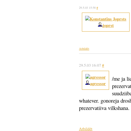
29.5.03 15:58
#
joprst
Atbildēt
29.5.03 16:07
#
/me ja li
agressor
prezervat
suudziib
whatever. gonoreja dros
prezervatiiva vilkshana.
Atbildēt