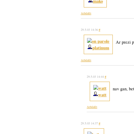
mako
Atbildēt
29.5.03 14:36
#
Ar prezi p
platinum
Atbildēt
29.5.03 14:44
#
nav gan, be
watt
Atbildēt
29.5.03 14:37
#