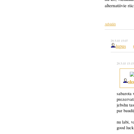
alternatiivie rii
Atbildēt
29.5.03 15:07
lupus
29.5.03 15:1
sle
sabarota 
prezervati
jebshu ta
par baudi
nu labi, v
good luck