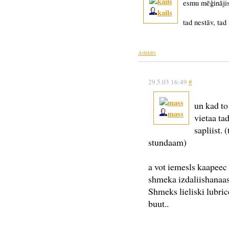
esmu mēģinājis
kails
tad nestāv, tad
Atbildēt
29.5.03 16:49
#
un kad to
mass
vietaa ta
sapliist.
stundaam)
a vot iemesls kaapeec
shmeka izdaliishanaas,
Shmeks lieliski lubric
buut..