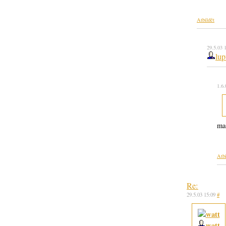
Atbildēt
29.5.03 
lup
1.6
ma
Atbi
Re:
29.5.03 15:09
#
watt