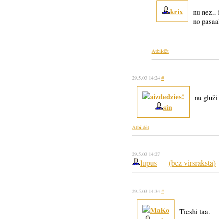
krix
nu nez.. 
no pasaak
Atbildēt
29.5.03 14:24
#
nu gluži
sin
Atbildēt
29.5.03 14:27
lupus
(bez virsraksta)
29.5.03 14:34
#
Tieshi taa.