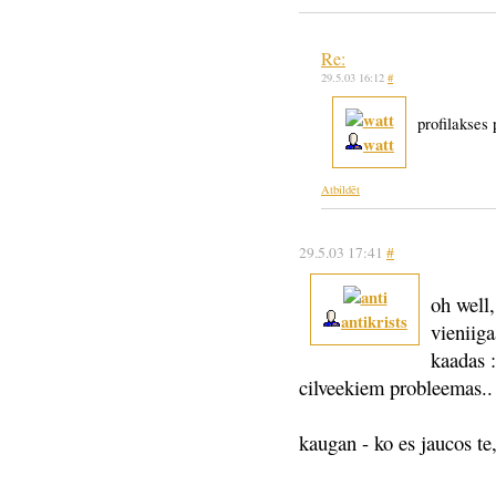
Re:
29.5.03 16:12
#
profilakses 
watt
Atbildēt
29.5.03 17:41
#
oh well,
antikrists
vieniiga
kaadas 
cilveekiem probleemas..
kaugan - ko es jaucos te