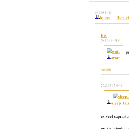
29.5.03 14:42
lupus
(bez vi
Re:
29.5.03 14:51
#
p
watt
Atbildēt
29.5.03 15:04
#
sleep_tal
es veel saprastu,
nu ko, vienkaars