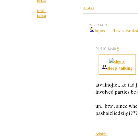
birkas
Atbildēt
ienākt
iedirst
29.5.03 14:33
lupus
(bez virsraks
29.5.03 14:40
#
sleep_talking
atvainojiet, ko tad 
involved parties be
un.. btw.. since wh
pashaizliedziigi???
Atbildēt