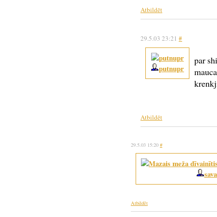
Atbildēt
29.5.03 23:21
#
par sh
putnupr
maucas
krenkji
Atbildēt
29.5.03 15:20
#
sava
Atbildēt