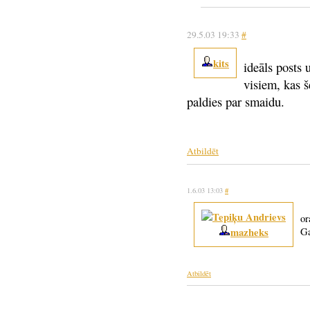
29.5.03 19:33
#
kits
ideāls posts 
visiem, kas š
paldies par smaidu.
Atbildēt
1.6.03 13:03
#
or
mazheks
Ga
Atbildēt