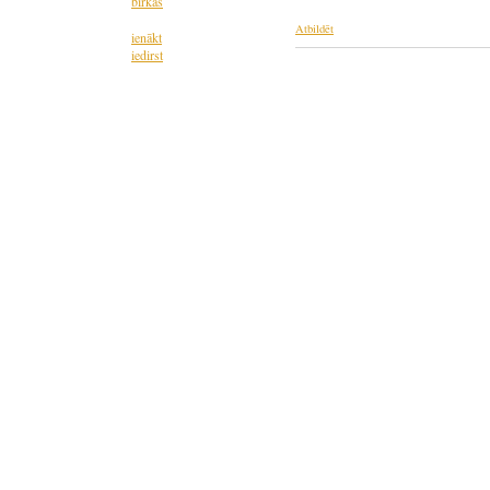
birkas
Atbildēt
ienākt
iedirst