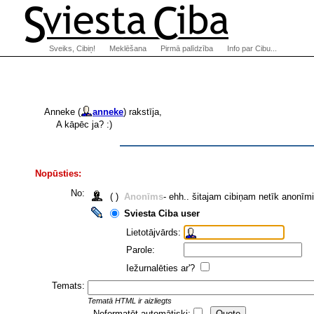
Sveiks, Cibiņ!
Meklēšana
Pirmā palīdzība
Info par Cibu...
Anneke (
anneke
) rakstīja,
A kāpēc ja? :)
Nopūsties:
No:
( )
Anonīms
- ehh.. šitajam cibiņam netīk anonīm
Sviesta Ciba user
Lietotājvārds:
Parole:
Iežurnalēties ar'?
Temats:
Tematā HTML ir aizliegts
Neformatēt automātiski: