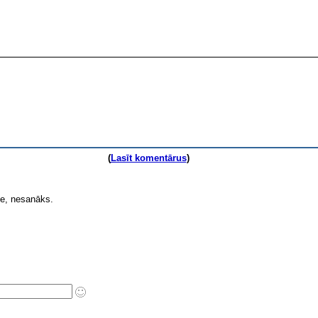
(
Lasīt komentārus
)
ie, nesanāks.